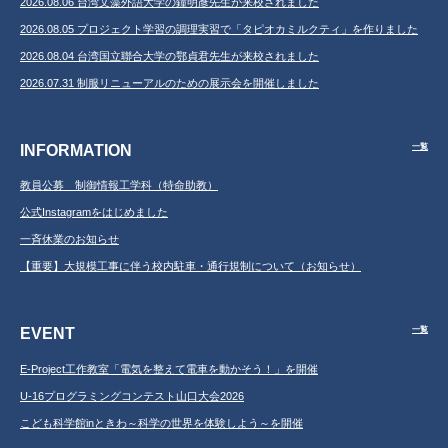
2026.08.06 台湾文藻外語大学の鐘明彥先生が来校されました
2026.08.05 プロジェクト学習の調理実習で「タピオカミルクティ」を作りました
2026.08.04 台湾国立聯合大学の鄂貞君先生が来校されました
2026.07.31 制服リニューアルのための展示会を開催しました
INFORMATION
一覧
教員公募 制御情報工学科（特命助教）
公式Instagramをはじめました
一斉休業のお知らせ
【重要】大規模工事に伴う校内駐車・通行規制について（お知らせ）
EVENT
一覧
E-Project工作教室「電気を整えて電車を動かそう！」を開催
U-16プログラミングコンテスト山口大会2026
こども科学館inときわ～科学の世界を体験しよう～を開催