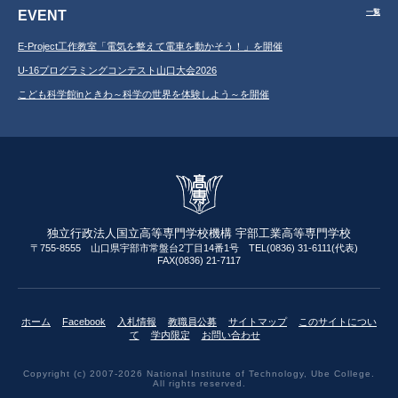
EVENT
一覧
E-Project工作教室「電気を整えて電車を動かそう！」を開催
U-16プログラミングコンテスト山口大会2026
こども科学館inときわ～科学の世界を体験しよう～を開催
独立行政法人国立高等専門学校機構 宇部工業高等専門学校
〒755-8555 山口県宇部市常盤台2丁目14番1号 TEL(0836) 31-6111(代表)
FAX(0836) 21-7117
ホーム
Facebook
入札情報
教職員公募
サイトマップ
このサイトについ
て
学内限定
お問い合わせ
Copyright (c) 2007-2026 National Institute of Technology, Ube College.
All rights reserved.