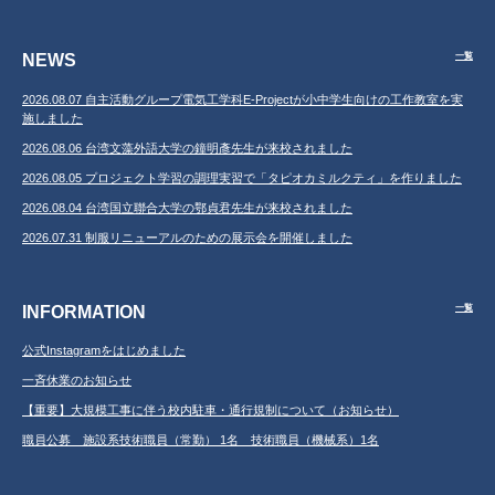
NEWS
一覧
2026.08.07 自主活動グループ電気工学科E-Projectが小中学生向けの工作教室を実
施しました
2026.08.06 台湾文藻外語大学の鐘明彥先生が来校されました
2026.08.05 プロジェクト学習の調理実習で「タピオカミルクティ」を作りました
2026.08.04 台湾国立聯合大学の鄂貞君先生が来校されました
2026.07.31 制服リニューアルのための展示会を開催しました
INFORMATION
一覧
公式Instagramをはじめました
一斉休業のお知らせ
【重要】大規模工事に伴う校内駐車・通行規制について（お知らせ）
職員公募 施設系技術職員（常勤） 1名 技術職員（機械系）1名