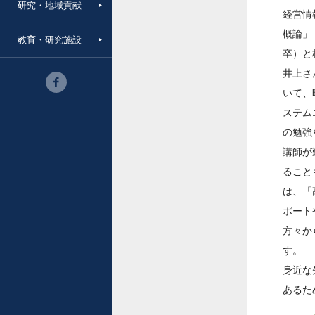
研究・地域貢献
経営情
概論」
教育・研究施設
卒）と
井上さ
いて、
ステム
の勉強
講師が
ること
は、「
ポート
方々か
す。
身近な
あるた