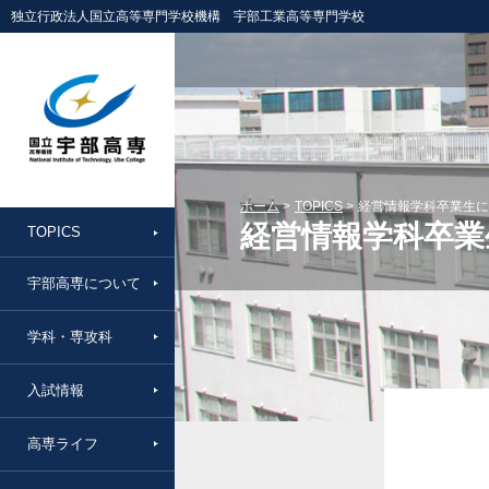
独立行政法人国立高等専門学校機構 宇部工業高等専門学校
ホーム
TOPICS
経営情報学科卒業生に
経営情報学科卒業
TOPICS
宇部高専について
学科・専攻科
入試情報
高専ライフ