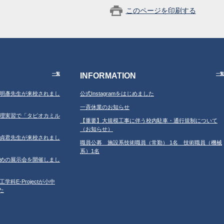
このページを印刷する
INFORMATION
一覧
一覧
学の鐘明彥先生が来校されまし
公式Instagramをはじめました
一斉休業のお知らせ
習の調理実習で「タピオカミル
【重要】大規模工事に伴う校内駐車・通行規制について
（お知らせ）
学の鄂貞君先生が来校されまし
職員公募 施設系技術職員（常勤） 1名 技術職員（機械
系）1名
ルのための展示会を開催しまし
工学科E-Projectが小中
た