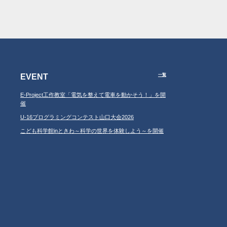
EVENT
一覧
E-Project工作教室「電気を整えて電車を動かそう！」を開
催
U-16プログラミングコンテスト山口大会2026
こども科学館inときわ～科学の世界を体験しよう～を開催