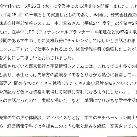
報学科では、6月26日（木）に卒業生による講演会を開催しました。こ
（半期15回）の一環として実施したものであり、今回は、株式会社西京
株式会社宇部情報システム 中川希衣さん（平成24年度卒）の卒業生2
んは、在学中にFP（フィナンシャルプランナー）や宅建などの資格を
時間のある学生のうちに資格取得にチャレンジしてほしいとお話されま
エンジニア）として仕事をされる上で、経営情報学科で勉強したことが
を大切にしてほしいとお話されました。
勤務されている西京銀行と宇部情報システムには、これまでにも多くの
もあり、学生たちは先輩方の講演をメモをとりながら熱心に聴講してい
高専5年間のうちにたくさん勉強してたくさん良い経験を積んでいくこと
や簿記など色々な資格を取得して就職に有利になるようにしたい」、「
らのお話だったので、実感が湧いた」など、単調になりがちな学生生活
先輩の生の声や体験談、アドバイスなどは、学生のモチベーション向上
め、経営情報学科では今後もこのような取り組みを継続・充実させてい