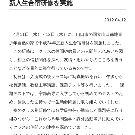
新入生合宿研修を実施
2012.04.12
4月11日（水）・12日（木）に、山口市の国立山口徳地青
少年自然の家で平成24年度新入生合宿研修を実施しました。
この研修は、クラスの仲間や教員との人間的ふれあいを図
り、相互の信頼関係を深め、友情・思いやりのこころを養う
ことなどを目的に毎年行っているものです。
初日は、入所式の後クラス毎に写真撮影を行い、午後から
校長講話、教務主事講話、課題テスト等を行いました。 課
題テストでは、宇部高専に入学してから初めてのテストのた
め、緊張した面持ちで一生懸命問題に取り組んでいました。
夜のクラス別研修では各学級担任が準備した課題等に取り
組みながら、これから５年間勉学・課外活動等共に励んでい
くクラスの仲間との連携を深めていました。