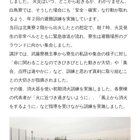
しました。 火災はいつ、どこから起きるか、わかりません。
白鳥寮では、そうした場合にも「安全・確実」な行動が取れ
るよう、年２回の避難訓練を実施しています。
当日は北東寮２階から出火したとの想定で、朝７時、火災発
生の非常ベルとともに緊急放送が流れ、寮生は避難場所のグ
ラウンドに向かい集合しました。
講評では、武藤寮務主事から寮生の私語や集合の様子に対し
「命に関わることなのできびきびとした動きが大切」や「集
合、点呼は速やかに」など、訓練と思わず真剣に取り組むこ
との大切さが指摘されました。
その後、消火器を使い初期消火訓練を実施しました。各寮棟
の代表者が「火に近づき過ぎないように」、「風上から消火
をするように」など指導を受けながら訓練を実施しました。