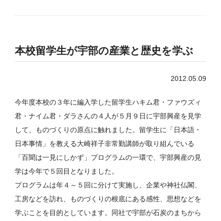
本校留学生が宇部の産業と歴史を学ぶ
2012.05.09
今年度本校の３年に編入学した留学生ハキム君・ファウズィ
君・ナイム君・ダラさんの４人が５月９日に宇部興産を見学
して、ものづくりの原点に触れました。留学生に「日本語・
日本事情」を教える大崎祥子非常勤講師が取り組んでいる
「百聞は一見にしかず」プログラムの一環で、宇部興産の見
学は今年で５回目となりました。
プログラムは年４～５回に分けて実施し、企業や神社仏閣、
工房などを訪れ、ものづくりの根底にある感性、思想などを
学ぶことを目的としています。同社で宇部が石炭のまちから