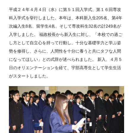
平成２４年４月４日（水）に第５１回入学式、第１６回専攻
科入学式を挙行しました。本年は、本科新入生205名、第4年
次編入生8名、留学生4名、そして専攻科生32名の計249名が
入学しました。 福政校長から新入生に対し、「本校での過ご
し方として自立心を持って行動し、十分な基礎学力と学ぶ姿
勢を修得し、さらに、人間性を十分に養うと共にタフな人間
になってほしい」との式辞が述べられました。 新入、４月５
日のオリエンテーションを経て、宇部高専生として学生生活
がスタートしました。