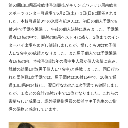
第63回山口県高校総体弓道競技がキリンビバレッジ周南総合
スポーツセンター弓道場で6月2日(土)・3日(日)に開催されま
した。本校弓道部3年の米藤有紀さんは、初日の個人予選で6
射5中で予選を通過し、午後の個人決勝に進みました。予選通
過者13名の中で、競射の結果ベスト４に残り、2位までのイン
ターハイ出場をめざし健闘しましたが、惜しくも3位(女子個
人172名中)の成績となりました。また男子個人では予選通過
者16名の内、本校弓道部3年の廣中隼人君が個人決勝に進み、
競射の結果10位(男子個人177名中)と善戦しました。同日行わ
れた団体戦1次予選では、男子団体は30射15中で、10位で通
過(山口県内34校)し、翌日行なわれた2次予選でも健闘しまし
たが、１次との合計70射37中で11位となりました。これらの
素晴らしい成果は、課外活動指導員の松浦マキ子先生のご指
導の賜物と感謝しています。