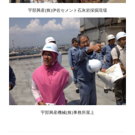
宇部興産(株)伊佐セメント石灰岩採掘現場
宇部興産機械(株)事務所屋上