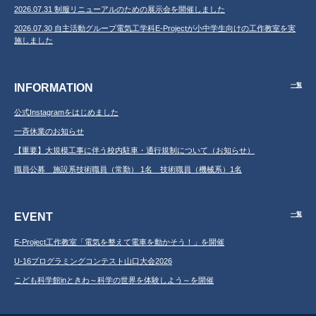
2026.07.31 制服リニューアルのための展示会を開催しました
2026.07.30 自主活動グループ電気工学科E-Projectが小中学生向けの工作教室を実
施しました
INFORMATION
一覧
公式Instagramをはじめました
一斉休業のお知らせ
【重要】大規模工事に伴う校内駐車・通行規制について（お知らせ）
職員公募 施設系技術職員（常勤） 1名 技術職員（機械系）1名
EVENT
一覧
E-Project工作教室「電気を整えて電車を動かそう！」を開催
U-16プログラミングコンテスト山口大会2026
こども科学館inときわ～科学の世界を体験しよう～を開催