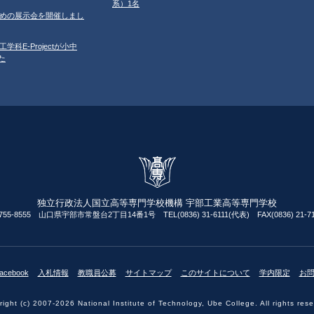
系）1名
ルのための展示会を開催しまし
工学科E-Projectが小中
た
独立行政法人国立高等専門学校機構 宇部工業高等専門学校
755-8555 山口県宇部市常盤台2丁目14番1号 TEL(0836) 31-6111(代表) FAX(0836) 21-71
acebook
入札情報
教職員公募
サイトマップ
このサイトについて
学内限定
お
ight (c) 2007-2026 National Institute of Technology, Ube College. All rights res