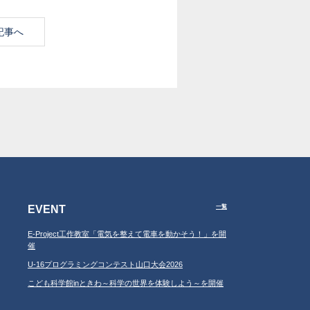
記事へ
EVENT
一覧
E-Project工作教室「電気を整えて電車を動かそう！」を開
催
U-16プログラミングコンテスト山口大会2026
こども科学館inときわ～科学の世界を体験しよう～を開催