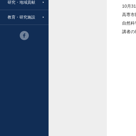
研究・地域貢献
10月
高専市
教育・研究施設
自然科
講者の