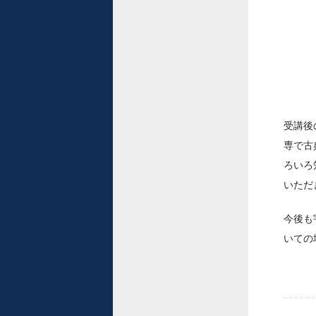
受講後
専で古
ろいろ
いただ
今後も
いての