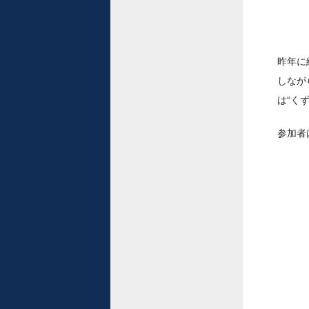
昨年に
しなが
は“く
参加者