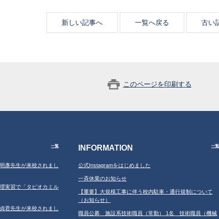
新しい記事へ
一覧へ戻る
古い
このページを印刷する
INFORMATION
一覧
一覧
学の鐘明彥先生が来校されまし
公式Instagramをはじめました
一斉休業のお知らせ
習の調理実習で「タピオカミル
【重要】大規模工事に伴う校内駐車・通行規制について
（お知らせ）
学の鄂貞君先生が来校されまし
職員公募 施設系技術職員（常勤） 1名 技術職員（機械