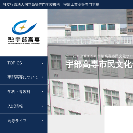
独立行政法人国立高等専門学校機構 宇部工業高等専門学校
ホーム
TOPICS
宇部高専市民文化サロ
宇部高専市民文化
TOPICS
宇部高専について
学科・専攻科
入試情報
高専ライフ