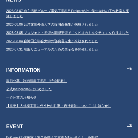
2026.08.07 自主活動グループ電気工学科E-Projectが小中学生向けの工作教室を実
施しました
2026.08.06 台湾文藻外語大学の鐘明彥先生が来校されました
2026.08.05 プロジェクト学習の調理実習で「タピオカミルクティ」を作りました
2026.08.04 台湾国立聯合大学の鄂貞君先生が来校されました
2026.07.31 制服リニューアルのための展示会を開催しました
INFORMATION
一覧
教員公募 制御情報工学科（特命助教）
公式Instagramをはじめました
一斉休業のお知らせ
【重要】大規模工事に伴う校内駐車・通行規制について（お知らせ）
EVENT
一覧
E-Project工作教室「電気を整えて電車を動かそう！」を開催