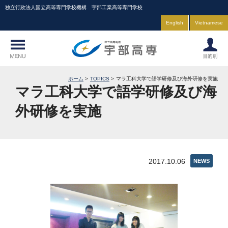
独立行政法人国立高等専門学校機構 宇部工業高等専門学校
English
Vietnamese
ホーム
TOPICS
マラ工科大学で語学研修及び海外研修を実施
マラ工科大学で語学研修及び海
外研修を実施
2017.10.06
NEWS