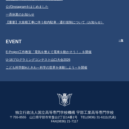
公式Instagramをはじめました
一斉休業のお知らせ
【重要】大規模工事に伴う校内駐車・通行規制について（お知らせ）
EVENT
一覧
E-Project工作教室「電気を整えて電車を動かそう！」を開催
U-16プログラミングコンテスト山口大会2026
こども科学館inときわ～科学の世界を体験しよう～を開催
独立行政法人国立高等専門学校機構 宇部工業高等専門学校
〒755-8555 山口県宇部市常盤台2丁目14番1号 TEL(0836) 31-6111(代表)
FAX(0836) 21-7117