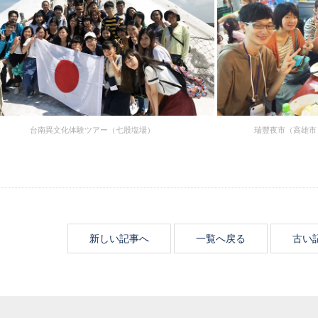
台南異文化体験ツアー（七股塩場）
瑞豐夜市（高雄市
新しい記事へ
一覧へ戻る
古い