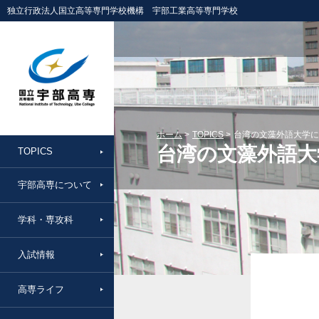
独立行政法人国立高等専門学校機構 宇部工業高等専門学校
ホーム
TOPICS
台湾の文藻外語大学に
台湾の文藻外語大
TOPICS
宇部高専について
学科・専攻科
入試情報
高専ライフ