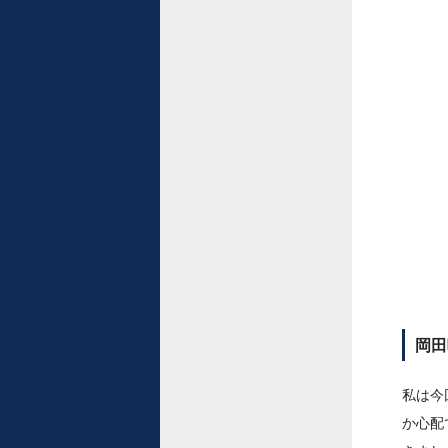
岡田
私は今
か心配