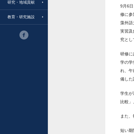
研究・地域貢献
9月6
修に参
教育・研究施設
藻外語
実習及
究とし
研修に
学の学
れ、午
備した
学生が
比較」
また、
短い期