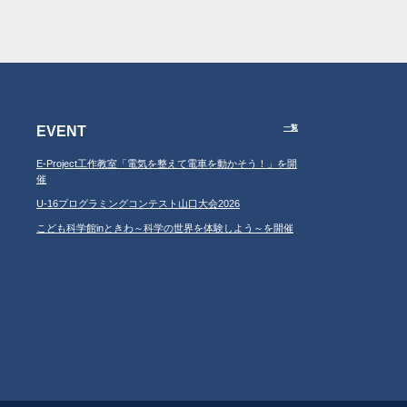
EVENT
一覧
E-Project工作教室「電気を整えて電車を動かそう！」を開
催
U-16プログラミングコンテスト山口大会2026
こども科学館inときわ～科学の世界を体験しよう～を開催