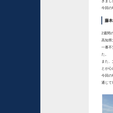
きまし
今回の
藤本
2週間
高知県
一番不
た。
また、
とが心
今回の
通じて