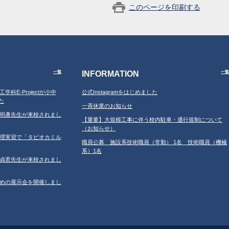
このページを印刷する
INFORMATION
一覧
一覧
工学科E-Projectが小中
公式Instagramをはじめました
た
一斉休業のお知らせ
学の鐘明彥先生が来校されまし
【重要】大規模工事に伴う校内駐車・通行規制について
（お知らせ）
習の調理実習で「タピオカミル
職員公募 施設系技術職員（常勤） 1名 技術職員（機械
系）1名
学の鄂貞君先生が来校されまし
ルのための展示会を開催しまし