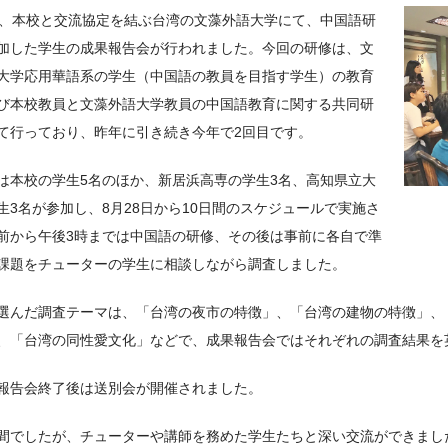
日、本校と交流協定を結ぶ台湾の文藻外語大学にて、中国語研
加した学生の成果報告会が行われました。今回の研修は、文
大学応用華語系の学生（中国語の教員を目指す学生）の教育
び本校教員と文藻外語大学教員の中国語教育に関する共同研
て行っており、昨年に引き続き今年で2回目です。
は本校の学生5名のほか、新居浜高専の学生3名、高知県立大
生3名が参加し、8月28日から10日間のスケジュールで実施さ
前から午後3時までは中国語の研修、その後は事前に各自で準
課題をチューターの学生に相談しながら調査しました。
選んだ調査テーマは、「台湾の夜市の特徴」、「台湾の建物の特徴」、
、「台湾の同性愛文化」などで、成果報告会ではそれぞれの調査結果を
報告会終了後は送別会が開催されました。
間でしたが、チューターや講師を務めた学生たちと深い交流ができまし