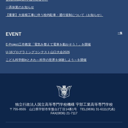
一斉休業のお知らせ
【重要】大規模工事に伴う校内駐車・通行規制について（お知らせ）
EVENT
一覧
E-Project工作教室「電気を整えて電車を動かそう！」を開催
U-16プログラミングコンテスト山口大会2026
こども科学館inときわ～科学の世界を体験しよう～を開催
独立行政法人国立高等専門学校機構 宇部工業高等専門学校
〒755-8555 山口県宇部市常盤台2丁目14番1号 TEL(0836) 31-6111(代表)
FAX(0836) 21-7117