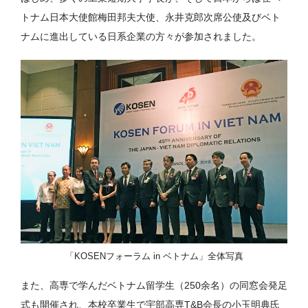
トナム日本大使館梅田邦夫大使、永井克郎次席公使及びベト
ナムに進出している日系企業の方々が参加されました。
「KOSENフォーラム in ベトナム」全体写真
また、高専で学んだベトナム留学生（250余名）の同窓会発足
式も開催され、本校卒業生で宇部高専T&B会長の小玉明典氏