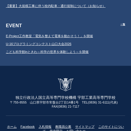
【重要】大規模工事に伴う校内駐車・通行規制について（お知らせ）
EVENT
一覧
E-Project工作教室「電気を整えて電車を動かそう！」を開催
U-16プログラミングコンテスト山口大会2026
こども科学館inときわ～科学の世界を体験しよう～を開催
独立行政法人国立高等専門学校機構 宇部工業高等専門学校
〒755-8555 山口県宇部市常盤台2丁目14番1号 TEL(0836) 31-6111(代表)
FAX(0836) 21-7117
ホーム
Facebook
入札情報
教職員公募
サイトマップ
このサイトについ
て
学内限定
お問い合わせ