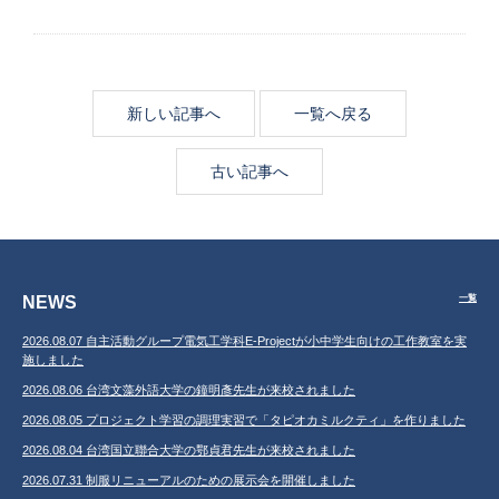
新しい記事へ
一覧へ戻る
古い記事へ
NEWS
一覧
2026.08.07 自主活動グループ電気工学科E-Projectが小中学生向けの工作教室を実
施しました
2026.08.06 台湾文藻外語大学の鐘明彥先生が来校されました
2026.08.05 プロジェクト学習の調理実習で「タピオカミルクティ」を作りました
2026.08.04 台湾国立聯合大学の鄂貞君先生が来校されました
2026.07.31 制服リニューアルのための展示会を開催しました