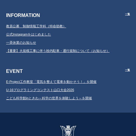
INFORMATION
一覧
教員公募 制御情報工学科（特命助教）
公式Instagramをはじめました
一斉休業のお知らせ
【重要】大規模工事に伴う校内駐車・通行規制について（お知らせ）
EVENT
一覧
E-Project工作教室「電気を整えて電車を動かそう！」を開催
U-16プログラミングコンテスト山口大会2026
こども科学館inときわ～科学の世界を体験しよう～を開催