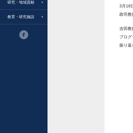
研究・地域貢献
3月1
政司教
教育・研究施設
吉田教
プログ
振り返