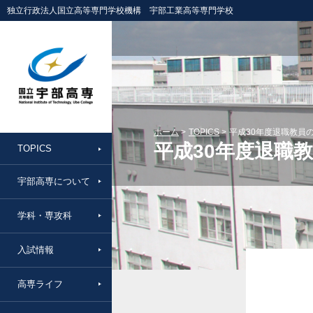
独立行政法人国立高等専門学校機構 宇部工業高等専門学校
ホーム
TOPICS
平成30年度退職教員
平成30年度退職
TOPICS
宇部高専について
学科・専攻科
入試情報
高専ライフ