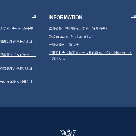
INFORMATION
一覧
一覧
工学科E-Projectが小中
教員公募 制御情報工学科（特命助教）
た
公式Instagramをはじめました
学の鐘明彥先生が来校されまし
一斉休業のお知らせ
【重要】大規模工事に伴う校内駐車・通行規制について
習の調理実習で「タピオカミル
（お知らせ）
学の鄂貞君先生が来校されまし
ルのための展示会を開催しまし