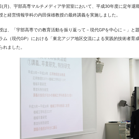
8日(月)、宇部高専マルチメディア学習室において、平成30年度に定年
授と経営情報学科の内田保雄教授の最終講義を実施しました。
授は、「宇部高専での教育活動を振り返って－現代GPを中心に－」と
ラム（現代GP）における「東北アジア地区交流による実践的技術者育成
られました。