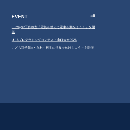
EVENT
一覧
E-Project工作教室「電気を整えて電車を動かそう！」を開
催
U-16プログラミングコンテスト山口大会2026
こども科学館inときわ～科学の世界を体験しよう～を開催