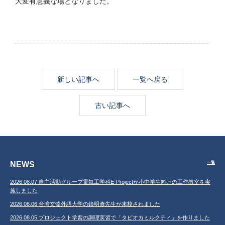
大変有意義な場となりました。
新しい記事へ
一覧へ戻る
古い記事へ
NEWS
一覧
2026.08.07 自主活動グループ電気工学科E-Projectが小中学生向けの工作教室を実
施しました
2026.08.06 台湾文藻外語大学の鐘明彥先生が来校されました
2026.08.05 プロジェクト学習の調理実習で「タピオカミルクティ」を作りました