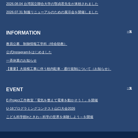
2026.08.04 台湾国立聯合大学の鄂貞君先生が来校されました
2026.07.31 制服リニューアルのための展示会を開催しました
INFORMATION
一覧
教員公募 制御情報工学科（特命助教）
公式Instagramをはじめました
一斉休業のお知らせ
【重要】大規模工事に伴う校内駐車・通行規制について（お知らせ）
EVENT
一覧
E-Project工作教室「電気を整えて電車を動かそう！」を開催
U-16プログラミングコンテスト山口大会2026
こども科学館inときわ～科学の世界を体験しよう～を開催