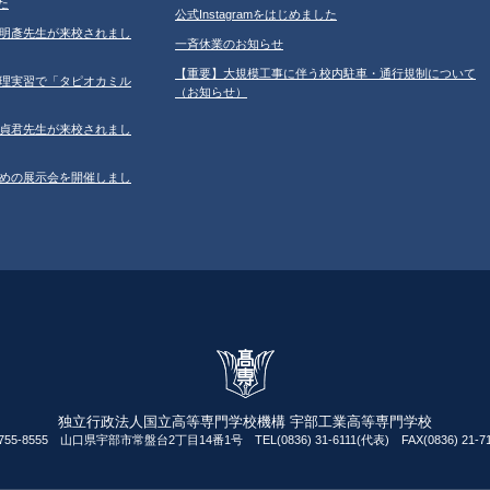
た
公式Instagramをはじめました
学の鐘明彥先生が来校されまし
一斉休業のお知らせ
【重要】大規模工事に伴う校内駐車・通行規制について
習の調理実習で「タピオカミル
（お知らせ）
学の鄂貞君先生が来校されまし
ルのための展示会を開催しまし
独立行政法人国立高等専門学校機構 宇部工業高等専門学校
755-8555 山口県宇部市常盤台2丁目14番1号 TEL(0836) 31-6111(代表) FAX(0836) 21-71