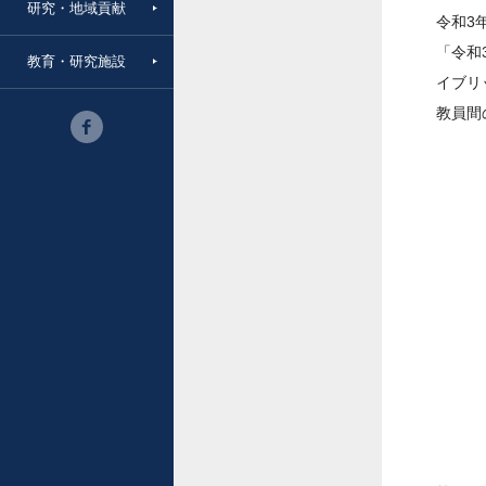
研究・地域貢献
令和3
「令和
教育・研究施設
イブリ
教員間