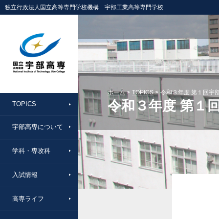
独立行政法人国立高等専門学校機構 宇部工業高等専門学校
ホーム
TOPICS
令和３年度 第１回宇
令和３年度 第１
TOPICS
宇部高専について
学科・専攻科
入試情報
高専ライフ