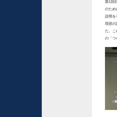
第1回
のため
説明を
現状の
た。こ
の「つ