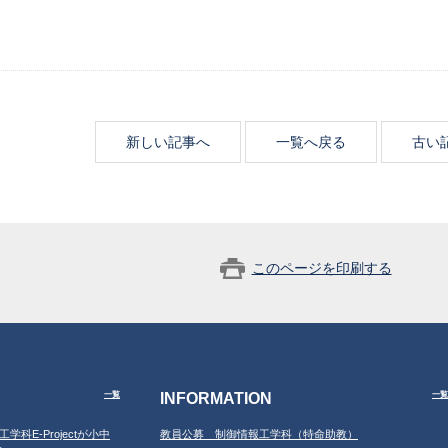
新しい記事へ
一覧へ戻る
古い
このページを印刷する
INFORMATION
一覧
一覧
工学科E-Projectが小中
教員公募 制御情報工学科（特命助教）