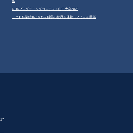
催
U-16プログラミングコンテスト山口大会2026
こども科学館inときわ～科学の世界を体験しよう～を開催
17