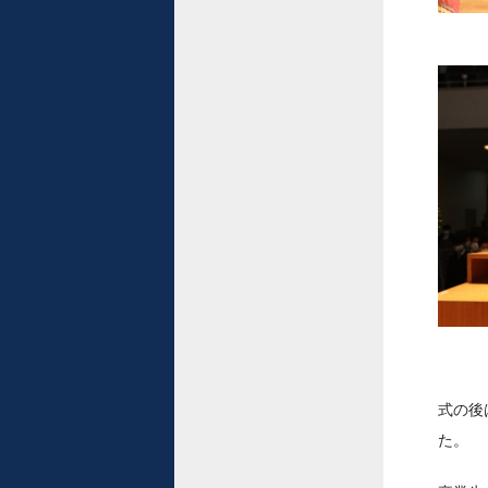
式の後
た。