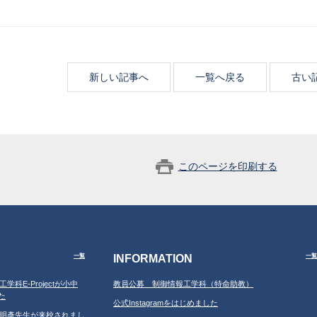
新しい記事へ
一覧へ戻る
古い
このページを印刷する
INFORMATION
一覧
一覧
工学科E-Projectが小中
教員公募 制御情報工学科（特命助教）
た
公式Instagramをはじめました
学の鐘明彥先生が来校されまし