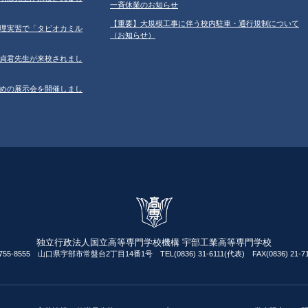
一斉休業のお知らせ
【重要】大規模工事に伴う校内駐車・通行規制について
習の調理実習で「タピオカミル
（お知らせ）
学の鄂貞君先生が来校されまし
ルのための展示会を開催しまし
独立行政法人国立高等専門学校機構 宇部工業高等専門学校
755-8555 山口県宇部市常盤台2丁目14番1号 TEL(0836) 31-6111(代表) FAX(0836) 21-71