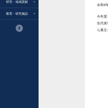
研究・地域貢献
令和4
教育・研究施設
今年度
生代表
ら巣立