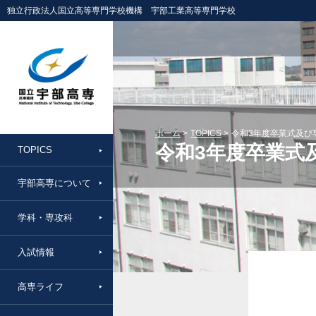
独立行政法人国立高等専門学校機構 宇部工業高等専門学校
ホーム
TOPICS
令和3年度卒業式及び
令和3年度卒業式
TOPICS
宇部高専について
学科・専攻科
入試情報
高専ライフ