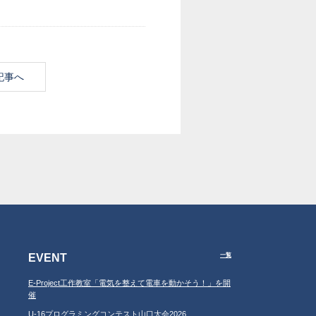
記事へ
EVENT
一覧
E-Project工作教室「電気を整えて電車を動かそう！」を開
催
U-16プログラミングコンテスト山口大会2026