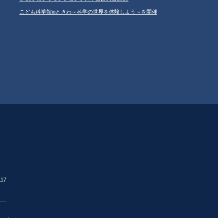
こども科学館inときわ～科学の世界を体験しよう～を開催
17