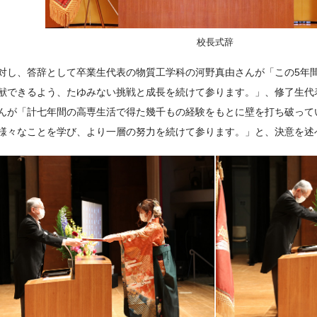
校長式辞
対し、答辞として卒業生代表の物質工学科の河野真由さんが「この5年
献できるよう、たゆみない挑戦と成長を続けて参ります。」、修了生代
んが「計七年間の高専生活で得た幾千もの経験をもとに壁を打ち破って
様々なことを学び、より一層の努力を続けて参ります。」と、決意を述