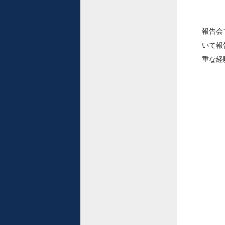
報告会
いて報
重な経