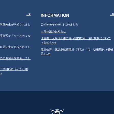
INFORMATION
一覧
一覧
学の鐘明彥先生が来校されまし
公式Instagramをはじめました
一斉休業のお知らせ
習の調理実習で「タピオカミル
【重要】大規模工事に伴う校内駐車・通行規制について
（お知らせ）
学の鄂貞君先生が来校されまし
職員公募 施設系技術職員（常勤） 1名 技術職員（機械
系）1名
ルのための展示会を開催しまし
工学科E-Projectが小中
た