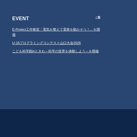
EVENT
一覧
E-Project工作教室「電気を整えて電車を動かそう！」を開
催
U-16プログラミングコンテスト山口大会2026
こども科学館inときわ～科学の世界を体験しよう～を開催