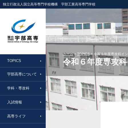
独立行政法人国立高等専門学校機構 宇部工業高等専門学校
ホーム
TOPICS
令和６年度専攻科イン
令和６年度専攻科
TOPICS
宇部高専について
学科・専攻科
入試情報
高専ライフ