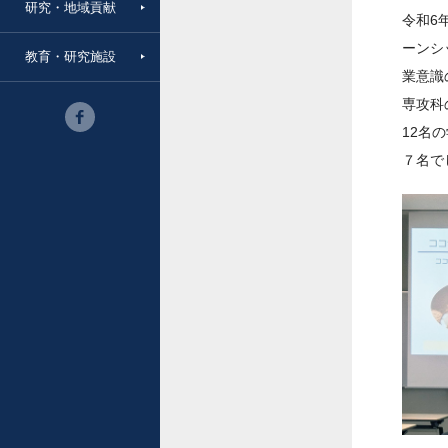
研究・地域貢献
令和6
ーンシ
教育・研究施設
業意識
専攻科
12名
７名で