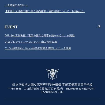
一斉休業のお知らせ
【重要】大規模工事に伴う校内駐車・通行規制について（お知らせ）
EVENT
一覧
E-Project工作教室「電気を整えて電車を動かそう！」を開催
U-16プログラミングコンテスト山口大会2026
こども科学館inときわ～科学の世界を体験しよう～を開催
独立行政法人国立高等専門学校機構 宇部工業高等専門学校
〒755-8555 山口県宇部市常盤台2丁目14番1号 TEL(0836) 31-6111(代表)
FAX(0836) 21-7117