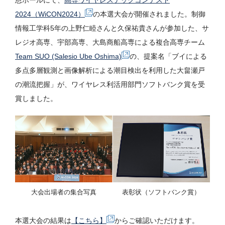
恩ホールにて、
高専ワイヤレステックコンテスト
2024（WiCON2024）
の本選大会が開催されました。制御
情報工学科5年の上野仁睦さんと久保祐貴さんが参加した、サ
レジオ高専、宇部高専、大島商船高専による複合高専チーム
Team SUO (Salesio Ube Oshima)
の、提案名「ブイによる
多点多層観測と画像解析による潮目検出を利用した大畠瀬戸
の潮流把握」が、ワイヤレス利活用部門ソフトバンク賞を受
賞しました。
大会出場者の集合写真
表彰状（ソフトバンク賞）
本選大会の結果は
【こちら】
からご確認いただけます。