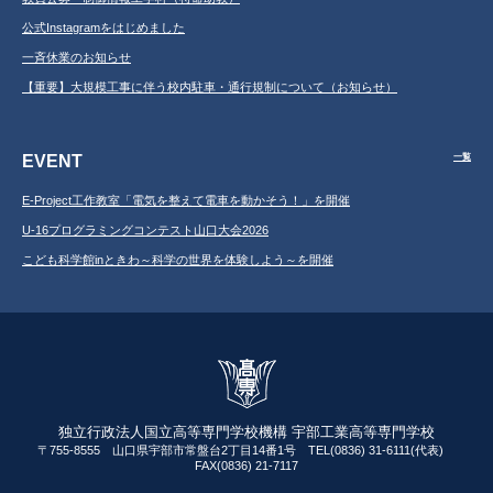
公式Instagramをはじめました
一斉休業のお知らせ
【重要】大規模工事に伴う校内駐車・通行規制について（お知らせ）
EVENT
一覧
E-Project工作教室「電気を整えて電車を動かそう！」を開催
U-16プログラミングコンテスト山口大会2026
こども科学館inときわ～科学の世界を体験しよう～を開催
独立行政法人国立高等専門学校機構 宇部工業高等専門学校
〒755-8555 山口県宇部市常盤台2丁目14番1号 TEL(0836) 31-6111(代表)
FAX(0836) 21-7117