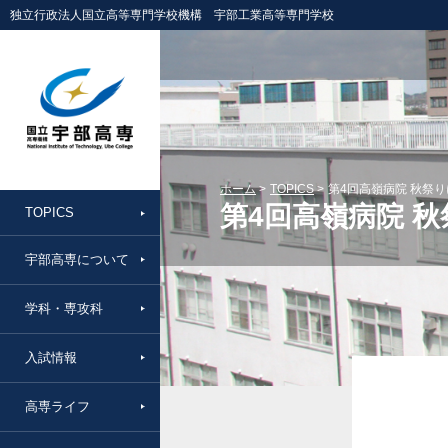
独立行政法人国立高等専門学校機構 宇部工業高等専門学校
ホーム
TOPICS
第4回高嶺病院 秋祭
第4回高嶺病院 
TOPICS
宇部高専について
学科・専攻科
入試情報
高専ライフ