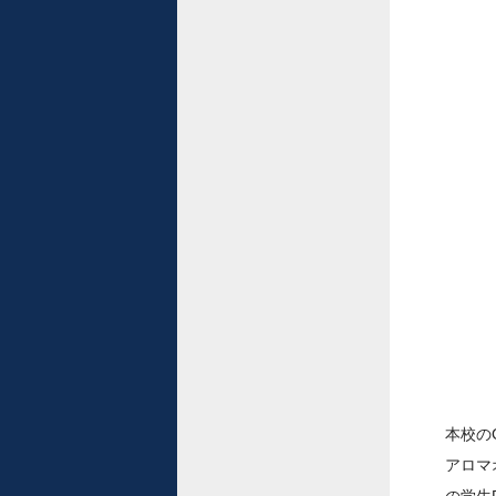
本校の
アロマ