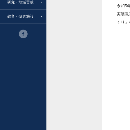
研究・地域貢献
令和5
実装教
教育・研究施設
くり」