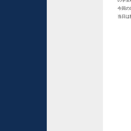
の学生
今回の
当日は