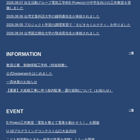
2026.08.07 自主活動グループ電気工学科E-Projectが小中学生向けの工作教室を実
施しました
2026.08.06 台湾文藻外語大学の鐘明彥先生が来校されました
2026.08.05 プロジェクト学習の調理実習で「タピオカミルクティ」を作りました
2026.08.04 台湾国立聯合大学の鄂貞君先生が来校されました
INFORMATION
一覧
教員公募 制御情報工学科（特命助教）
公式Instagramをはじめました
一斉休業のお知らせ
【重要】大規模工事に伴う校内駐車・通行規制について（お知らせ）
EVENT
一覧
E-Project工作教室「電気を整えて電車を動かそう！」を開催
U-16プログラミングコンテスト山口大会2026
こども科学館inときわ～科学の世界を体験しよう～を開催