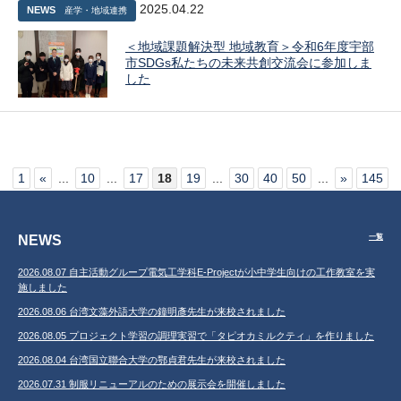
2025.04.22
NEWS
産学・地域連携
＜地域課題解決型 地域教育＞令和6年度宇部
市SDGs私たちの未来共創交流会に参加しま
した
1
«
...
10
...
17
18
19
...
30
40
50
...
»
145
NEWS
一覧
2026.08.07 自主活動グループ電気工学科E-Projectが小中学生向けの工作教室を実
施しました
2026.08.06 台湾文藻外語大学の鐘明彥先生が来校されました
2026.08.05 プロジェクト学習の調理実習で「タピオカミルクティ」を作りました
2026.08.04 台湾国立聯合大学の鄂貞君先生が来校されました
2026.07.31 制服リニューアルのための展示会を開催しました