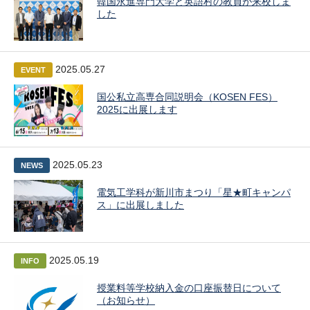
韓国永進専門大学と英語村の教員が来校しま
した
2025.05.27
EVENT
国公私立高専合同説明会（KOSEN FES）
2025に出展します
2025.05.23
NEWS
電気工学科が新川市まつり「星★町キャンパ
ス」に出展しました
2025.05.19
INFO
授業料等学校納入金の口座振替日について
（お知らせ）