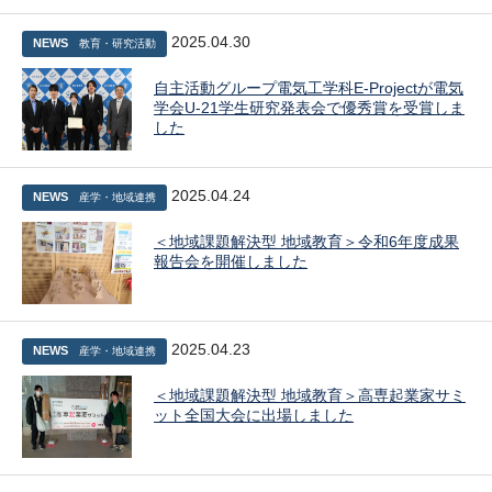
2025.04.30
NEWS
教育・研究活動
自主活動グループ電気工学科E-Projectが電気
学会U-21学生研究発表会で優秀賞を受賞しま
した
2025.04.24
NEWS
産学・地域連携
＜地域課題解決型 地域教育＞令和6年度成果
報告会を開催しました
2025.04.23
NEWS
産学・地域連携
＜地域課題解決型 地域教育＞高専起業家サミ
ット全国大会に出場しました