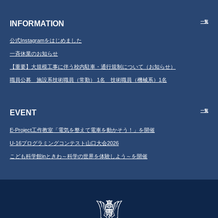
INFORMATION
一覧
公式Instagramをはじめました
一斉休業のお知らせ
【重要】大規模工事に伴う校内駐車・通行規制について（お知らせ）
職員公募 施設系技術職員（常勤） 1名 技術職員（機械系）1名
EVENT
一覧
E-Project工作教室「電気を整えて電車を動かそう！」を開催
U-16プログラミングコンテスト山口大会2026
こども科学館inときわ～科学の世界を体験しよう～を開催