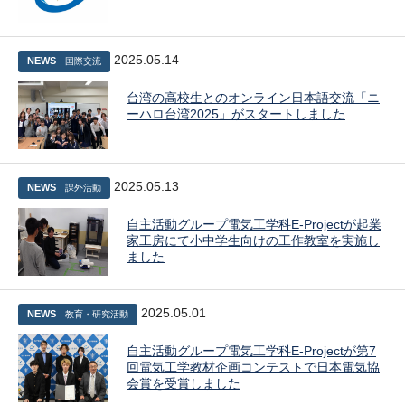
2025.05.14
NEWS
国際交流
台湾の高校生とのオンライン日本語交流「ニ
ーハロ台湾2025」がスタートしました
2025.05.13
NEWS
課外活動
自主活動グループ電気工学科E-Projectが起業
家工房にて小中学生向けの工作教室を実施し
ました
2025.05.01
NEWS
教育・研究活動
自主活動グループ電気工学科E-Projectが第7
回電気工学教材企画コンテストで日本電気協
会賞を受賞しました