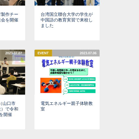
材製作チー
台湾国立聯合大学の学生が
表会を開催
中国語の教育実習で来校し
ました
2023.07.07
EVENT
2023.07.06
ル（山口市
電気エネルギー親子体験教
設）で令和
室
を開催