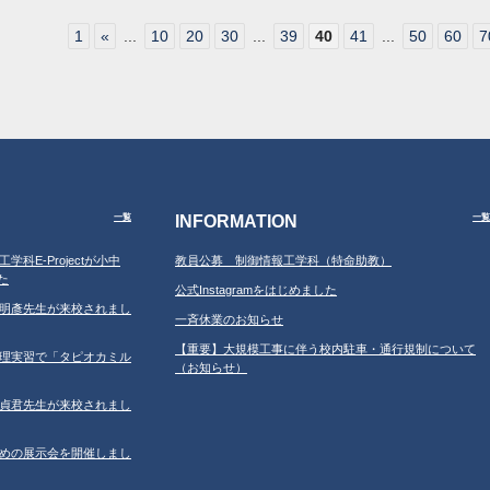
1
«
...
10
20
30
...
39
40
41
...
50
60
7
INFORMATION
一覧
一覧
工学科E-Projectが小中
教員公募 制御情報工学科（特命助教）
た
公式Instagramをはじめました
学の鐘明彥先生が来校されまし
一斉休業のお知らせ
【重要】大規模工事に伴う校内駐車・通行規制について
習の調理実習で「タピオカミル
（お知らせ）
学の鄂貞君先生が来校されまし
ルのための展示会を開催しまし