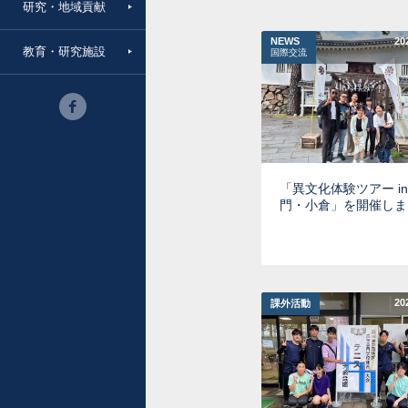
研究・地域貢献
NEWS
20
教育・研究施設
国際交流
「異文化体験ツアー in
門・小倉」を開催しま
20
課外活動