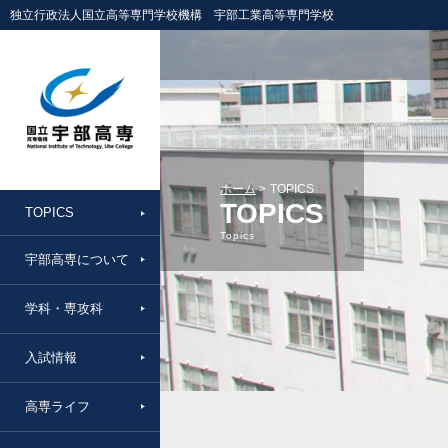
独立行政法人国立高等専門学校機構 宇部工業高等専門学校
ホーム
TOPICS
TOPICS
TOPICS
Topics
宇部高専について
学科・専攻科
入試情報
高専ライフ