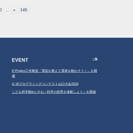
0
...
»
145
EVENT
一覧
E-Project工作教室「電気を整えて電車を動かそう！」を開
催
U-16プログラミングコンテスト山口大会2026
こども科学館inときわ～科学の世界を体験しよう～を開催