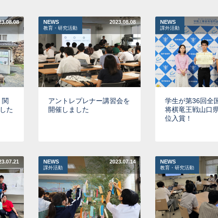
23.08.08
NEWS
2023.08.08
NEWS
教育・研究活動
課外活動
 関
アントレプレナー講習会を
学生が第36回全
した
開催しました
将棋竜王戦山口県
位入賞！
23.07.21
NEWS
2023.07.14
NEWS
課外活動
教育・研究活動