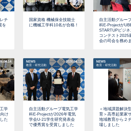
レチ
国家資格 機械保全技能士
自主活動グルー
賞を
に機械工学科10名が合格！
科E-ProjectがUB
STARTUPビジ
コンテスト202
会の司会を務め
26.04.14
NEWS
2026.04.13
NEWS
教育・研究活動
教育・研究活動
工学
自主活動グループ電気工学
＜地域課題解決型
生向け
科E-Projectが2026年電気
育＞高専起業家
した
学会U-21学生研究発表会
地域教育から２
で優秀賞を受賞しました
場しました