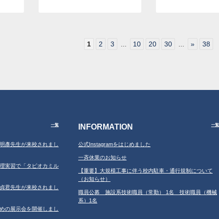
1
2
3
...
10
20
30
...
»
38
INFORMATION
一覧
一覧
学の鐘明彥先生が来校されまし
公式Instagramをはじめました
一斉休業のお知らせ
習の調理実習で「タピオカミル
【重要】大規模工事に伴う校内駐車・通行規制について
（お知らせ）
学の鄂貞君先生が来校されまし
職員公募 施設系技術職員（常勤） 1名 技術職員（機械
系）1名
ルのための展示会を開催しまし