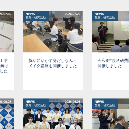
26.07.30
NEWS
2026.07.29
NEWS
教育・研究活動
教育・研究活動
工学
就活に活かす身だしなみ・
令和8年度科研費
生向け
メイク講座を開催しました
開催しました
した
26.06.26
NEWS
2026.06.08
NEWS
教育・研究活動
教育・研究活動