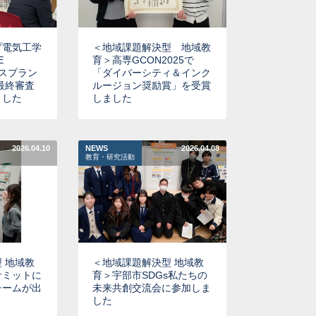
プ電気工学
＜地域課題解決型 地域教
E
育＞高専GCON2025で
ネスプラン
「ダイバーシティ＆インク
5最終審査
ルージョン奨励賞」を受賞
ました
しました
2026.04.10
NEWS
2026.04.08
教育・研究活動
 地域教
＜地域課題解決型 地域教
サミットに
育＞宇部市SDGs私たちの
チームが出
未来共創交流会に参加しま
した