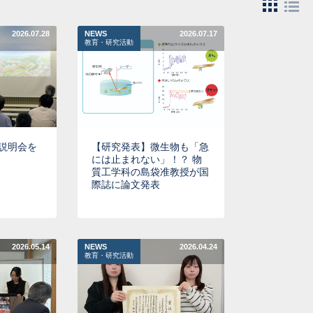
2026.07.28
NEWS
2026.07.17
教育・研究活動
説明会を
【研究発表】微生物も「急
には止まれない」！？ 物
質工学科の島袋准教授が国
際誌に論文発表
2026.05.14
NEWS
2026.04.24
教育・研究活動