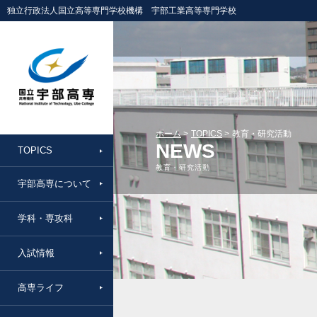
独立行政法人国立高等専門学校機構 宇部工業高等専門学校
ホーム
TOPICS
教育・研究活動
NEWS
TOPICS
教育・研究活動
宇部高専について
学科・専攻科
入試情報
高専ライフ