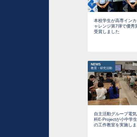
本校学生が高専インカ
ャレンジ第7弾で優秀
受賞しました
NEWS
20
教育・研究活動
自主活動グループ電気
科E-Projectが小中学
の工作教室を実施しま