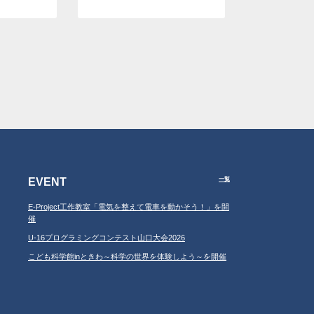
EVENT
一覧
E-Project工作教室「電気を整えて電車を動かそう！」を開
催
U-16プログラミングコンテスト山口大会2026
こども科学館inときわ～科学の世界を体験しよう～を開催