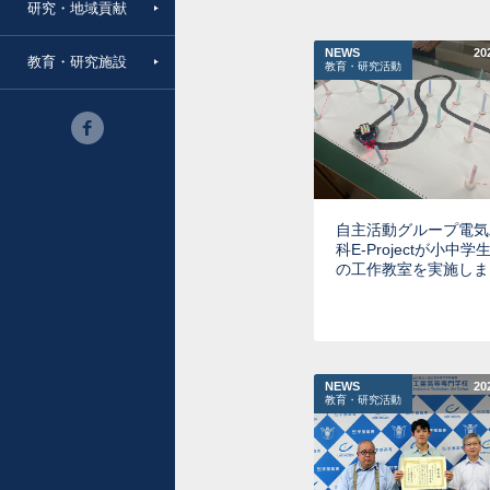
研究・地域貢献
NEWS
20
教育・研究施設
教育・研究活動
自主活動グループ電気
科E-Projectが小中学
の工作教室を実施しま
NEWS
20
教育・研究活動