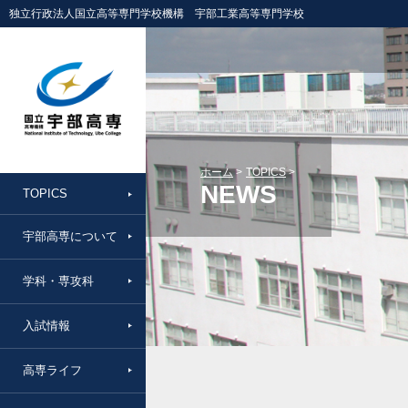
独立行政法人国立高等専門学校機構 宇部工業高等専門学校
ホーム
TOPICS
NEWS
TOPICS
宇部高専について
学科・専攻科
入試情報
高専ライフ