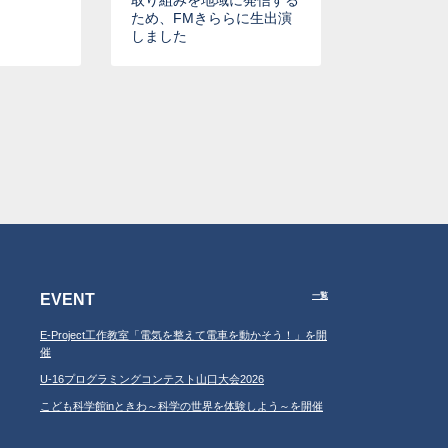
取り組みを地域に発信する
ため、FMきららに生出演
しました
EVENT
一覧
E-Project工作教室「電気を整えて電車を動かそう！」を開
催
U-16プログラミングコンテスト山口大会2026
こども科学館inときわ～科学の世界を体験しよう～を開催