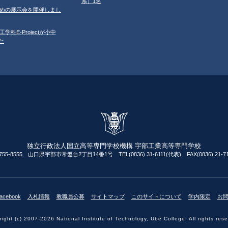
系）1名
ルのための展示会を開催しまし
工学科E-Projectが小中
た
独立行政法人国立高等専門学校機構 宇部工業高等専門学校
755-8555 山口県宇部市常盤台2丁目14番1号 TEL(0836) 31-6111(代表) FAX(0836) 21-71
acebook
入札情報
教職員公募
サイトマップ
このサイトについて
学内限定
お
ight (c) 2007-2026 National Institute of Technology, Ube College. All rights res