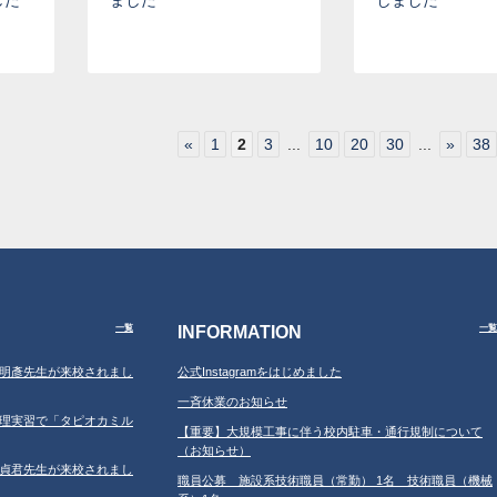
した
ました
しました
«
1
2
3
...
10
20
30
...
»
38
INFORMATION
一覧
一覧
学の鐘明彥先生が来校されまし
公式Instagramをはじめました
一斉休業のお知らせ
習の調理実習で「タピオカミル
【重要】大規模工事に伴う校内駐車・通行規制について
（お知らせ）
学の鄂貞君先生が来校されまし
職員公募 施設系技術職員（常勤） 1名 技術職員（機械