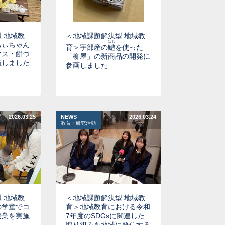
 地域教
＜地域課題解決型 地域教
はも
ちぃちゃん
育＞宇部産の
鱧
を使った
マス・餅つ
「柳屋」の新商品の開発に
催しました
参画しました
2026.03.25
NEWS
2026.03.24
教育・研究活動
 地域教
＜地域課題解決型 地域教
の学童でコ
育＞地域教育における令和
授業を実施
7年度のSDGsに関連した