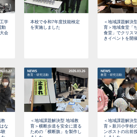
工学
本校で令和7年度技能検定
＜地域課題解決型
年電動
を実施しました
育＞地域食堂「
大会
食堂」でクリス
きイベントを開
26.03.27
NEWS
2026.03.26
NEWS
教育・研究活動
教育・研究活動
域教
＜地域課題解決型 地域教
＜地域課題解決型
はな
育＞横断歩道を安全に渡る
育＞新川小学校
体験
ための「横断旗」を製作し
ンポストの出前