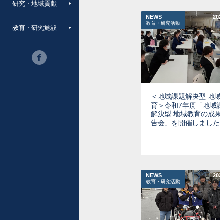
研究・地域貢献
NEWS
20
教育・研究活動
教育・研究施設
＜地域課題解決型 地
育＞令和7年度「地域
解決型 地域教育の成
告会」を開催しました
NEWS
20
教育・研究活動