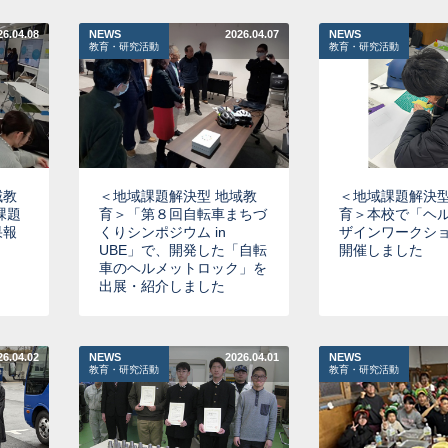
26.04.08
NEWS
2026.04.07
NEWS
教育・研究活動
教育・研究活動
域教
＜地域課題解決型 地域教
＜地域課題解決型
課題
育＞「第８回自転車まちづ
育＞本校で「ヘ
果報
くりシンポジウム in
ザインワークシ
UBE」で、開発した「自転
開催しました
車のヘルメットロック」を
出展・紹介しました
26.04.02
NEWS
2026.04.01
NEWS
教育・研究活動
教育・研究活動