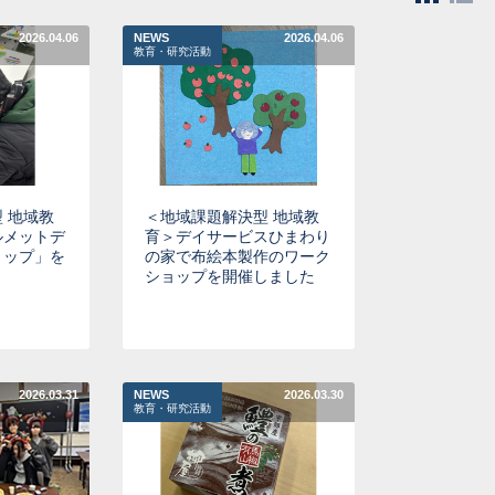
2026.04.06
NEWS
2026.04.06
教育・研究活動
 地域教
＜地域課題解決型 地域教
ルメットデ
育＞デイサービスひまわり
ョップ」を
の家で布絵本製作のワーク
ショップを開催しました
2026.03.31
NEWS
2026.03.30
教育・研究活動