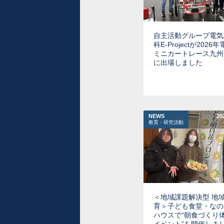
自主活動グループ電気
科E-Projectが2026
ミニカートレース九州
に出場しました
NEWS
20
教育・研究活動
＜地域課題解決型 地
育＞子ども食堂・なの
ハウスで“朝食づくり