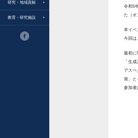
研究・地域貢献
令和5
た（オ
教育・研究施設
本イベ
今回は
最初に
「生成
アスペ
発」と
参加者