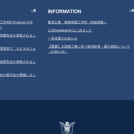
INFORMATION
一覧
一覧
工学科E-Projectが小中
教員公募 制御情報工学科（特命助教）
た
公式Instagramをはじめました
学の鐘明彥先生が来校されまし
一斉休業のお知らせ
【重要】大規模工事に伴う校内駐車・通行規制について
習の調理実習で「タピオカミル
（お知らせ）
学の鄂貞君先生が来校されまし
ルのための展示会を開催しまし