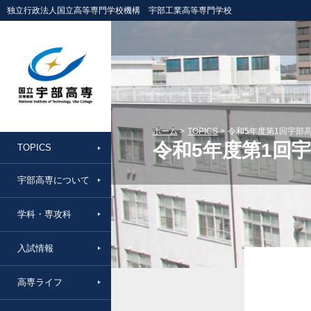
独立行政法人国立高等専門学校機構 宇部工業高等専門学校
ホーム
TOPICS
令和5年度第1回宇部
令和5年度第1回
TOPICS
宇部高専について
学科・専攻科
入試情報
高専ライフ