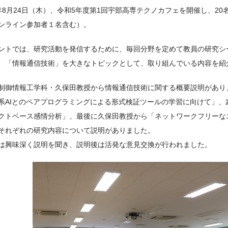
年8月24日（木）、令和5年度第1回宇部高専テクノカフェを開催し、2
ンライン参加者１名含む）。
ントでは、研究活動を発信するために、毎回分野を定めて教員の研究シ
、「情報通信技術」を大きなトピックとして、取り組んでいる内容を紹
制御情報工学科・久保田教授から情報通信技術に関する概要説明があり
系AIとのペアプログラミングによる形式検証ツールの学習に向けて」、
クトベース感情分析」、最後に久保田教授から「ネットワークフリーな
それぞれの研究内容について説明がありました。
は興味深く説明を聞き、説明後は活発な意見交換が行われました。