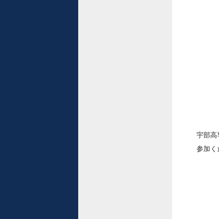
宇部高
参加く