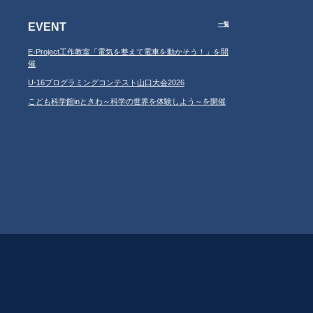
EVENT
一覧
E-Project工作教室「電気を整えて電車を動かそう！」を開
催
U-16プログラミングコンテスト山口大会2026
こども科学館inときわ～科学の世界を体験しよう～を開催