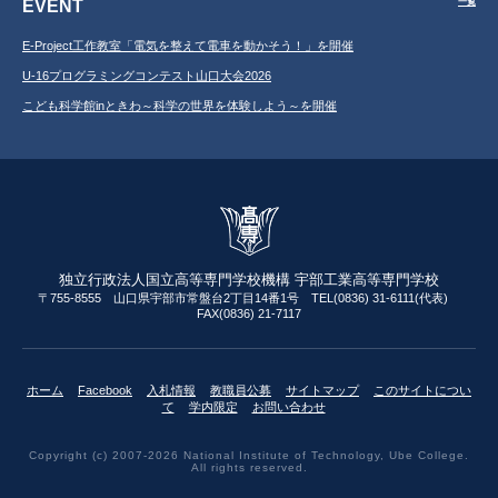
EVENT
一覧
E-Project工作教室「電気を整えて電車を動かそう！」を開催
U-16プログラミングコンテスト山口大会2026
こども科学館inときわ～科学の世界を体験しよう～を開催
独立行政法人国立高等専門学校機構 宇部工業高等専門学校
〒755-8555 山口県宇部市常盤台2丁目14番1号 TEL(0836) 31-6111(代表)
FAX(0836) 21-7117
ホーム
Facebook
入札情報
教職員公募
サイトマップ
このサイトについ
て
学内限定
お問い合わせ
Copyright (c) 2007-2026 National Institute of Technology, Ube College.
All rights reserved.