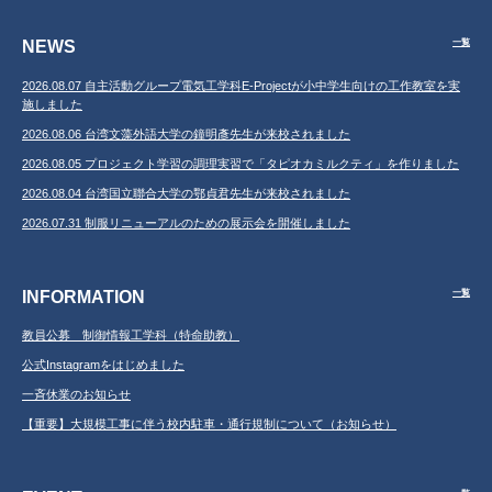
NEWS
一覧
2026.08.07 自主活動グループ電気工学科E-Projectが小中学生向けの工作教室を実
施しました
2026.08.06 台湾文藻外語大学の鐘明彥先生が来校されました
2026.08.05 プロジェクト学習の調理実習で「タピオカミルクティ」を作りました
2026.08.04 台湾国立聯合大学の鄂貞君先生が来校されました
2026.07.31 制服リニューアルのための展示会を開催しました
INFORMATION
一覧
教員公募 制御情報工学科（特命助教）
公式Instagramをはじめました
一斉休業のお知らせ
【重要】大規模工事に伴う校内駐車・通行規制について（お知らせ）