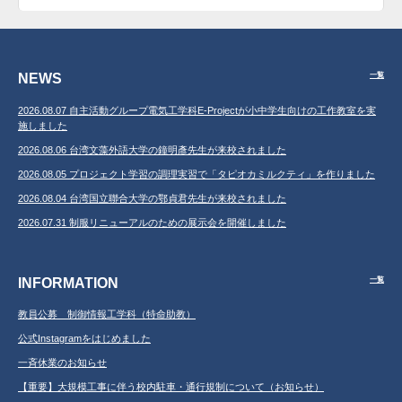
NEWS
一覧
2026.08.07 自主活動グループ電気工学科E-Projectが小中学生向けの工作教室を実
施しました
2026.08.06 台湾文藻外語大学の鐘明彥先生が来校されました
2026.08.05 プロジェクト学習の調理実習で「タピオカミルクティ」を作りました
2026.08.04 台湾国立聯合大学の鄂貞君先生が来校されました
2026.07.31 制服リニューアルのための展示会を開催しました
INFORMATION
一覧
教員公募 制御情報工学科（特命助教）
公式Instagramをはじめました
一斉休業のお知らせ
【重要】大規模工事に伴う校内駐車・通行規制について（お知らせ）