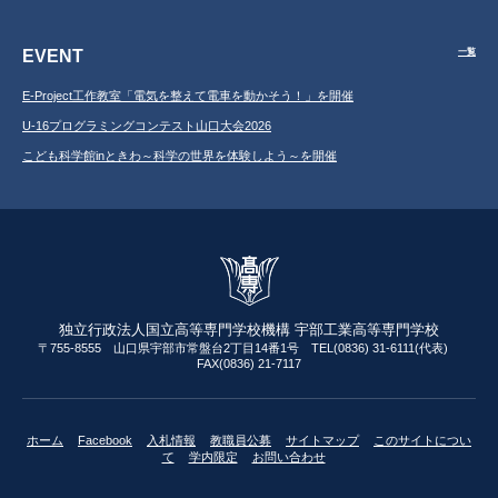
EVENT
一覧
E-Project工作教室「電気を整えて電車を動かそう！」を開催
U-16プログラミングコンテスト山口大会2026
こども科学館inときわ～科学の世界を体験しよう～を開催
独立行政法人国立高等専門学校機構 宇部工業高等専門学校
〒755-8555 山口県宇部市常盤台2丁目14番1号 TEL(0836) 31-6111(代表)
FAX(0836) 21-7117
ホーム
Facebook
入札情報
教職員公募
サイトマップ
このサイトについ
て
学内限定
お問い合わせ