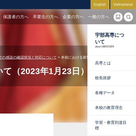
English
Vietnamese
保護者の方へ
卒業生の方へ
企業の方へ
一般の方へ
宇部高専につ
いて
about UBEKOSEN
での感染の確認状況と対応について
本校における新型コロナウイルス感染
高専とは
（2023年1月23日）
校長挨拶
各種データ
本校の教育理念
学習・教育到達目
標