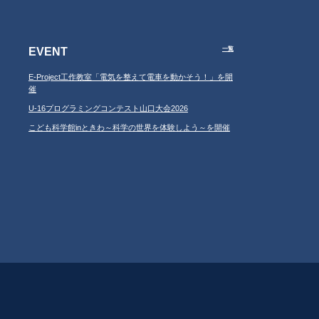
EVENT
一覧
E-Project工作教室「電気を整えて電車を動かそう！」を開
催
U-16プログラミングコンテスト山口大会2026
こども科学館inときわ～科学の世界を体験しよう～を開催