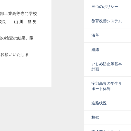
三つのポリシー
部工業高等専門学校
教育改善システム
校長 山 川 昌 男
沿革
症の検査の結果、陽
組織
うお願いいたしま
いじめ防止等基本
計画
宇部高専の学生サ
ポート体制
進路状況
校歌