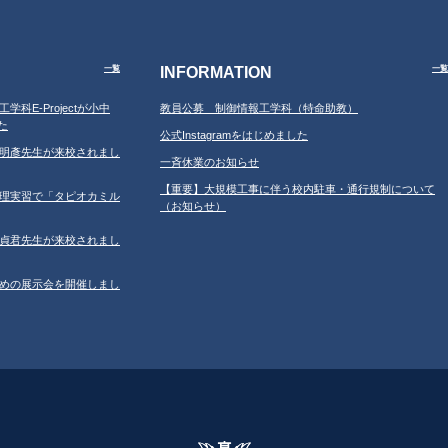
INFORMATION
一覧
一覧
工学科E-Projectが小中
教員公募 制御情報工学科（特命助教）
た
公式Instagramをはじめました
学の鐘明彥先生が来校されまし
一斉休業のお知らせ
【重要】大規模工事に伴う校内駐車・通行規制について
習の調理実習で「タピオカミル
（お知らせ）
学の鄂貞君先生が来校されまし
ルのための展示会を開催しまし