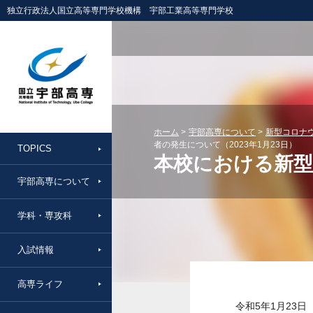
独立行政法人国立高等専門学校機構 宇部工業高等専門学校
ホーム
宇部高専について
新型コロナ
者の発生について（2023年1月23日）
TOPICS
本校における新型
宇部高専について
学科・専攻科
入試情報
高専ライフ
令和5年1月23日