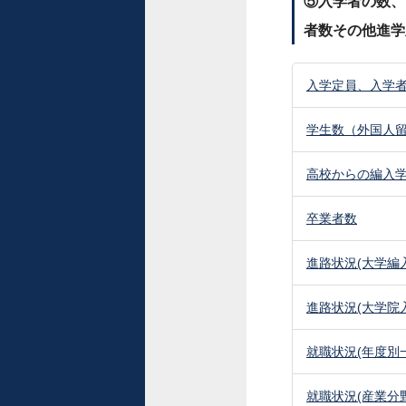
⑤入学者の数、
者数その他進学
入学定員、入学
学生数（外国人
高校からの編入
卒業者数
進路状況(大学編
進路状況(大学院
就職状況(年度別
就職状況(産業分