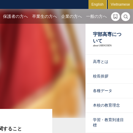
English
Vietnamese
保護者の方へ
卒業生の方へ
企業の方へ
一般の方へ
宇部高専につ
いて
about UBEKOSEN
高専とは
校長挨拶
各種データ
本校の教育理念
学習・教育到達目
標
関すること