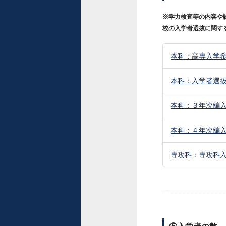
※学力検査等の内容や
校の入学者選抜に関す
本科：高専入学希
本科：入学者選
本科：３年次編入
本科：４年次編
専攻科：専攻科