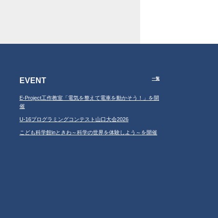
EVENT
一覧
E-Project工作教室「電気を整えて電車を動かそう！」を開
催
U-16プログラミングコンテスト山口大会2026
こども科学館inときわ～科学の世界を体験しよう～を開催