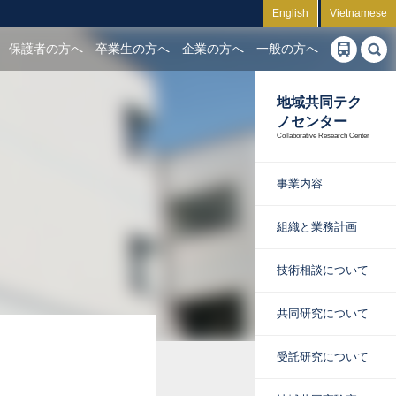
English
Vietnamese
保護者の方へ
卒業生の方へ
企業の方へ
一般の方へ
地域共同テク
ノセンター
Collaborative Research Center
事業内容
組織と業務計画
技術相談について
共同研究について
受託研究について