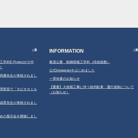
INFORMATION
一覧
一覧
工学科E-Projectが小中
教員公募 制御情報工学科（特命助教）
た
公式Instagramをはじめました
学の鐘明彥先生が来校されまし
一斉休業のお知らせ
【重要】大規模工事に伴う校内駐車・通行規制について
習の調理実習で「タピオカミル
（お知らせ）
学の鄂貞君先生が来校されまし
ルのための展示会を開催しまし