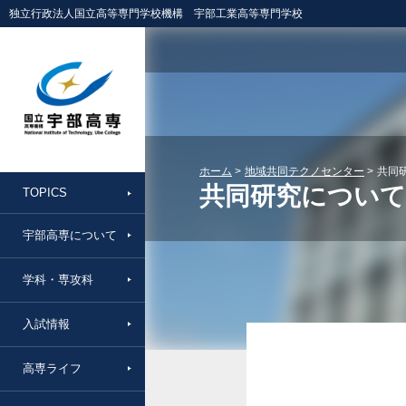
独立行政法人国立高等専門学校機構 宇部工業高等専門学校
ホーム
地域共同テクノセンター
共同
共同研究について
TOPICS
宇部高専について
学科・専攻科
入試情報
高専ライフ