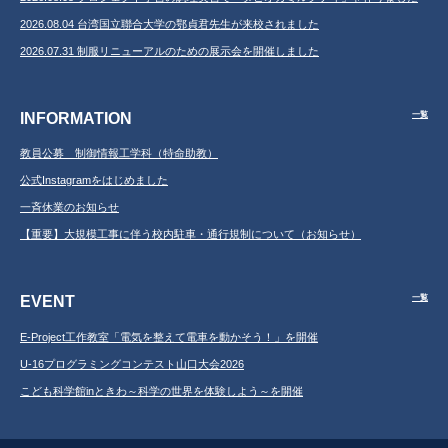
2026.08.04 台湾国立聯合大学の鄂貞君先生が来校されました
2026.07.31 制服リニューアルのための展示会を開催しました
INFORMATION
一覧
教員公募 制御情報工学科（特命助教）
公式Instagramをはじめました
一斉休業のお知らせ
【重要】大規模工事に伴う校内駐車・通行規制について（お知らせ）
EVENT
一覧
E-Project工作教室「電気を整えて電車を動かそう！」を開催
U-16プログラミングコンテスト山口大会2026
こども科学館inときわ～科学の世界を体験しよう～を開催