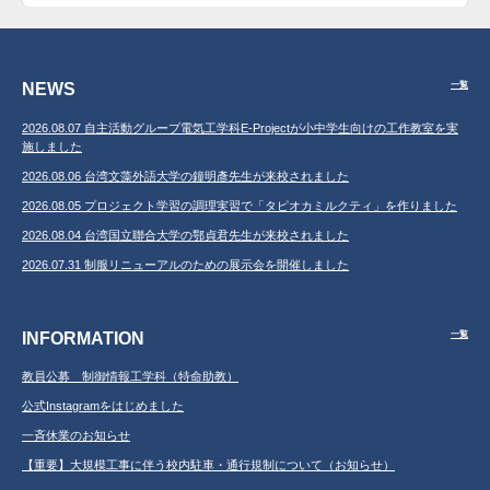
NEWS
一覧
2026.08.07 自主活動グループ電気工学科E-Projectが小中学生向けの工作教室を実
施しました
2026.08.06 台湾文藻外語大学の鐘明彥先生が来校されました
2026.08.05 プロジェクト学習の調理実習で「タピオカミルクティ」を作りました
2026.08.04 台湾国立聯合大学の鄂貞君先生が来校されました
2026.07.31 制服リニューアルのための展示会を開催しました
INFORMATION
一覧
教員公募 制御情報工学科（特命助教）
公式Instagramをはじめました
一斉休業のお知らせ
【重要】大規模工事に伴う校内駐車・通行規制について（お知らせ）