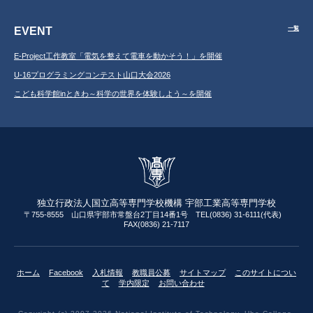
EVENT
一覧
E-Project工作教室「電気を整えて電車を動かそう！」を開催
U-16プログラミングコンテスト山口大会2026
こども科学館inときわ～科学の世界を体験しよう～を開催
独立行政法人国立高等専門学校機構 宇部工業高等専門学校
〒755-8555 山口県宇部市常盤台2丁目14番1号 TEL(0836) 31-6111(代表)
FAX(0836) 21-7117
ホーム
Facebook
入札情報
教職員公募
サイトマップ
このサイトについ
て
学内限定
お問い合わせ