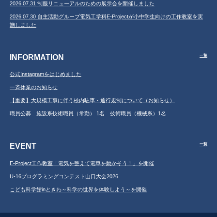
2026.07.31 制服リニューアルのための展示会を開催しました
2026.07.30 自主活動グループ電気工学科E-Projectが小中学生向けの工作教室を実
施しました
INFORMATION
一覧
公式Instagramをはじめました
一斉休業のお知らせ
【重要】大規模工事に伴う校内駐車・通行規制について（お知らせ）
職員公募 施設系技術職員（常勤） 1名 技術職員（機械系）1名
EVENT
一覧
E-Project工作教室「電気を整えて電車を動かそう！」を開催
U-16プログラミングコンテスト山口大会2026
こども科学館inときわ～科学の世界を体験しよう～を開催