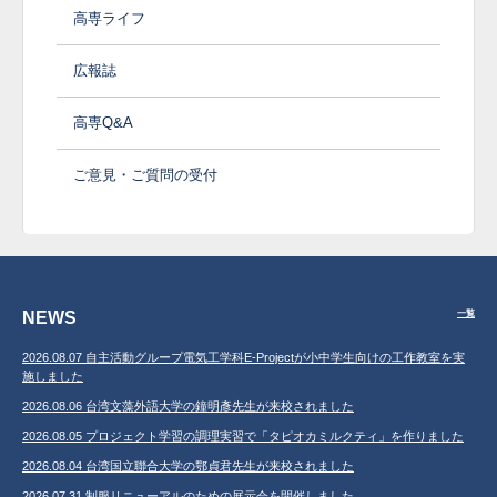
高専ライフ
広報誌
高専Q&A
ご意見・ご質問の受付
NEWS
一覧
2026.08.07 自主活動グループ電気工学科E-Projectが小中学生向けの工作教室を実
施しました
2026.08.06 台湾文藻外語大学の鐘明彥先生が来校されました
2026.08.05 プロジェクト学習の調理実習で「タピオカミルクティ」を作りました
2026.08.04 台湾国立聯合大学の鄂貞君先生が来校されました
2026.07.31 制服リニューアルのための展示会を開催しました