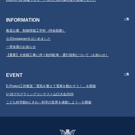
INFORMATION
一覧
教員公募 制御情報工学科（特命助教）
公式Instagramをはじめました
一斉休業のお知らせ
【重要】大規模工事に伴う校内駐車・通行規制について（お知らせ）
EVENT
一覧
E-Project工作教室「電気を整えて電車を動かそう！」を開催
U-16プログラミングコンテスト山口大会2026
こども科学館inときわ～科学の世界を体験しよう～を開催