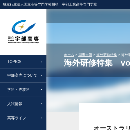
独立行政法人国立高等専門学校機構 宇部工業高等専門学校
ホーム
国際交流
海外研修特集
海外研
海外研修特集 vol
TOPICS
宇部高専について
学科・専攻科
入試情報
高専ライフ
オーストラ