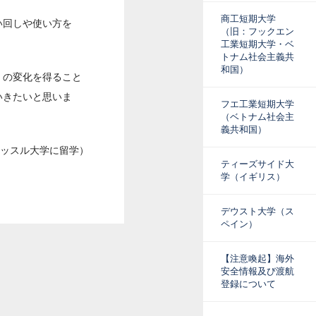
商工短期大学
い回しや使い方を
（旧：フックエン
工業短期大学・ベ
トナム社会主義共
和国）
くの変化を得ること
いきたいと思いま
フエ工業短期大学
（ベトナム社会主
義共和国）
ーカッスル大学に留学）
ティーズサイド大
学（イギリス）
デウスト大学（ス
ペイン）
【注意喚起】海外
安全情報及び渡航
登録について