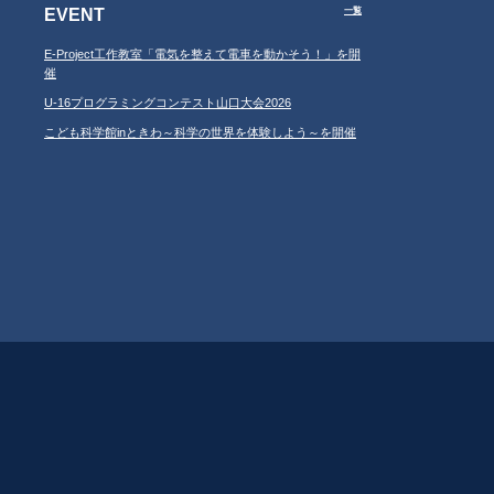
EVENT
一覧
E-Project工作教室「電気を整えて電車を動かそう！」を開
催
U-16プログラミングコンテスト山口大会2026
こども科学館inときわ～科学の世界を体験しよう～を開催