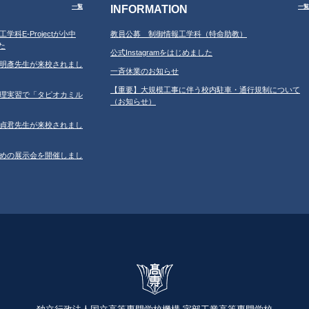
INFORMATION
一覧
一覧
工学科E-Projectが小中
教員公募 制御情報工学科（特命助教）
た
公式Instagramをはじめました
学の鐘明彥先生が来校されまし
一斉休業のお知らせ
【重要】大規模工事に伴う校内駐車・通行規制について
習の調理実習で「タピオカミル
（お知らせ）
学の鄂貞君先生が来校されまし
ルのための展示会を開催しまし