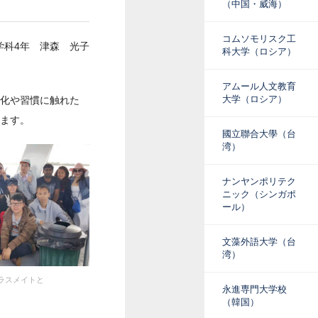
（中国・威海）
コムソモリスク工
学科4年 津森 光子
科大学（ロシア）
アムール人文教育
大学（ロシア）
化や習慣に触れた
ます。
國立聯合大學（台
湾）
ナンヤンポリテク
ニック（シンガポ
ール）
文藻外語大学（台
湾）
ラスメイトと
永進専門大学校
（韓国）