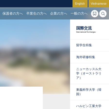
English
Vietnamese
保護者の方へ
卒業生の方へ
企業の方へ
一般の方へ
国際交流
International Exchanges
留学生特集
海外研修特集
ニューカッスル大
学（オーストラリ
ア）
東義科学大学（韓
国）
ハルピン工業大学