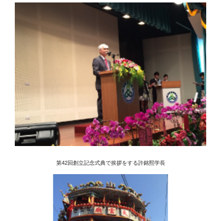
第42回創立記念式典で挨拶をする許銘熙学長