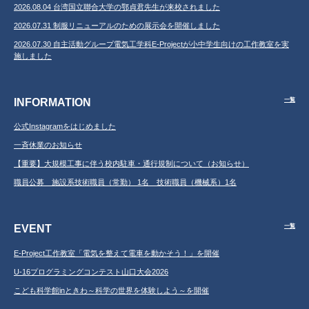
2026.08.04 台湾国立聯合大学の鄂貞君先生が来校されました
2026.07.31 制服リニューアルのための展示会を開催しました
2026.07.30 自主活動グループ電気工学科E-Projectが小中学生向けの工作教室を実
施しました
INFORMATION
一覧
公式Instagramをはじめました
一斉休業のお知らせ
【重要】大規模工事に伴う校内駐車・通行規制について（お知らせ）
職員公募 施設系技術職員（常勤） 1名 技術職員（機械系）1名
EVENT
一覧
E-Project工作教室「電気を整えて電車を動かそう！」を開催
U-16プログラミングコンテスト山口大会2026
こども科学館inときわ～科学の世界を体験しよう～を開催