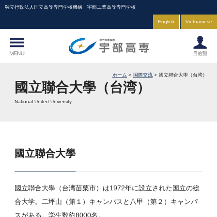
独立行政法人国立高等専門学校機構 宇部工業高等専門学校
English
Vietnamese
ホーム
国際交流
國立聯合大學（台湾）
國立聯合大學（台湾）
National United University
國立聯合大學
國立聯合大學（台湾苗栗市）は1972年に設立された国立の総
合大学。二坪山（第１）キャンパスと八甲（第２）キャンパ
スがある。学生数約8000名。