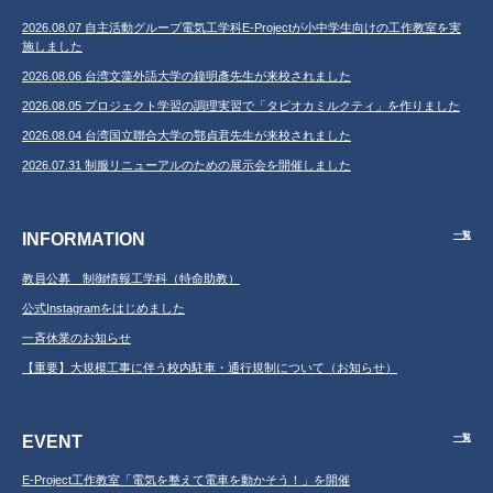
2026.08.07 自主活動グループ電気工学科E-Projectが小中学生向けの工作教室を実
施しました
2026.08.06 台湾文藻外語大学の鐘明彥先生が来校されました
2026.08.05 プロジェクト学習の調理実習で「タピオカミルクティ」を作りました
2026.08.04 台湾国立聯合大学の鄂貞君先生が来校されました
2026.07.31 制服リニューアルのための展示会を開催しました
INFORMATION
一覧
教員公募 制御情報工学科（特命助教）
公式Instagramをはじめました
一斉休業のお知らせ
【重要】大規模工事に伴う校内駐車・通行規制について（お知らせ）
EVENT
一覧
E-Project工作教室「電気を整えて電車を動かそう！」を開催