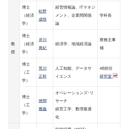
博士
経営情報論、ITマネジ
松野
（経済
メント、企業間関係
学科長
成悟
学）
論
博士
岸川
寮務主事
教
（経済
経済学、地域経済論
善紀
補
授
学）
博士
荒川
人工知能、データサ
4B担任
（工
正幹
イエンス
研究室
学）
オペレーションズ･リ
博士
挾間
サーチ
（工
雅義
経営工学、数理最適
学）
化