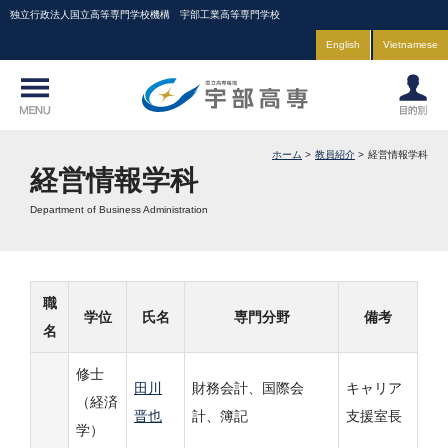
独立行政法人国立高等専門学校機構 宇部工業高等専門学校
English
Vietnamese
ホーム
教員紹介
経営情報学科
経営情報学科
Department of Business Administration
職
学位
氏名
専門分野
備考
名
修士
田川
財務会計、国際会
キャリア
（経済
晋也
計、簿記
支援室長
学）