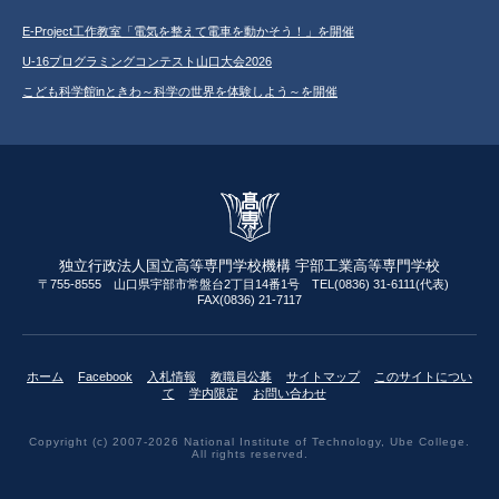
E-Project工作教室「電気を整えて電車を動かそう！」を開催
U-16プログラミングコンテスト山口大会2026
こども科学館inときわ～科学の世界を体験しよう～を開催
独立行政法人国立高等専門学校機構 宇部工業高等専門学校
〒755-8555 山口県宇部市常盤台2丁目14番1号 TEL(0836) 31-6111(代表)
FAX(0836) 21-7117
ホーム
Facebook
入札情報
教職員公募
サイトマップ
このサイトについ
て
学内限定
お問い合わせ
Copyright (c) 2007-2026 National Institute of Technology, Ube College.
All rights reserved.