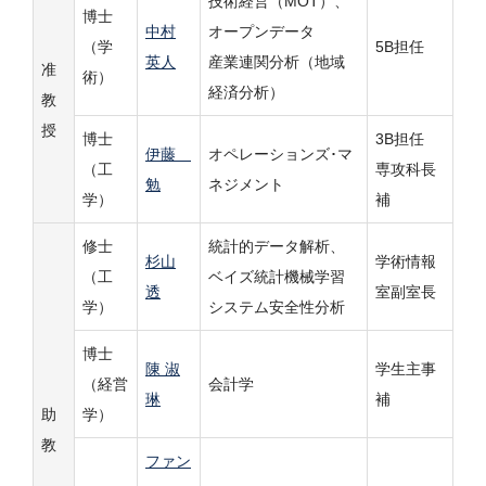
技術経営（MOT）、
博士
中村
オープンデータ
（学
5B担任
英人
産業連関分析（地域
准
術）
経済分析）
教
授
博士
3B担任
伊藤
オペレーションズ･マ
（工
専攻科長
勉
ネジメント
学）
補
修士
統計的データ解析、
杉山
学術情報
（工
ベイズ統計機械学習
透
室副室長
学）
システム安全性分析
博士
陳 淑
学生主事
（経営
会計学
琳
補
助
学）
教
ファン