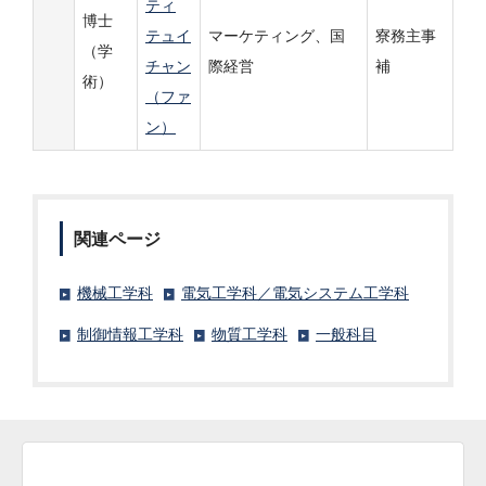
ティ
博士
テュイ
マーケティング、国
寮務主事
（学
チャン
際経営
補
術）
（ファ
ン）
関連ページ
機械工学科
電気工学科／電気システム工学科
制御情報工学科
物質工学科
一般科目