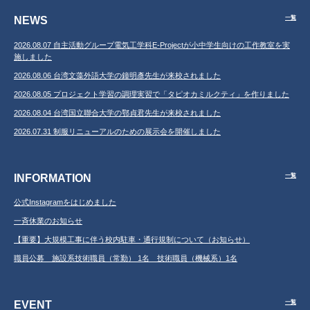
NEWS
一覧
2026.08.07 自主活動グループ電気工学科E-Projectが小中学生向けの工作教室を実
施しました
2026.08.06 台湾文藻外語大学の鐘明彥先生が来校されました
2026.08.05 プロジェクト学習の調理実習で「タピオカミルクティ」を作りました
2026.08.04 台湾国立聯合大学の鄂貞君先生が来校されました
2026.07.31 制服リニューアルのための展示会を開催しました
INFORMATION
一覧
公式Instagramをはじめました
一斉休業のお知らせ
【重要】大規模工事に伴う校内駐車・通行規制について（お知らせ）
職員公募 施設系技術職員（常勤） 1名 技術職員（機械系）1名
EVENT
一覧