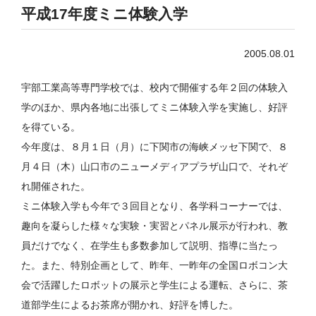
平成17年度ミニ体験入学
2005.08.01
宇部工業高等専門学校では、校内で開催する年２回の体験入
学のほか、県内各地に出張してミニ体験入学を実施し、好評
を得ている。
今年度は、８月１日（月）に下関市の海峡メッセ下関で、８
月４日（木）山口市のニューメディアプラザ山口で、それぞ
れ開催された。
ミニ体験入学も今年で３回目となり、各学科コーナーでは、
趣向を凝らした様々な実験・実習とパネル展示が行われ、教
員だけでなく、在学生も多数参加して説明、指導に当たっ
た。また、特別企画として、昨年、一昨年の全国ロボコン大
会で活躍したロボットの展示と学生による運転、さらに、茶
道部学生によるお茶席が開かれ、好評を博した。