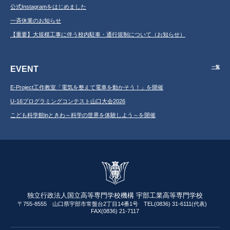
公式Instagramをはじめました
一斉休業のお知らせ
【重要】大規模工事に伴う校内駐車・通行規制について（お知らせ）
EVENT
一覧
E-Project工作教室「電気を整えて電車を動かそう！」を開催
U-16プログラミングコンテスト山口大会2026
こども科学館inときわ～科学の世界を体験しよう～を開催
独立行政法人国立高等専門学校機構 宇部工業高等専門学校
〒755-8555 山口県宇部市常盤台2丁目14番1号 TEL(0836) 31-6111(代表)
FAX(0836) 21-7117