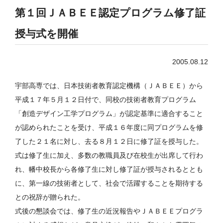
第１回ＪＡＢＥＥ認定プログラム修了証
授与式を開催
2005.08.12
宇部高専では、日本技術者教育認定機構（ＪＡＢＥＥ）から
平成１７年５月１２日付で、同校の技術者教育プログラム
「創造デザイン工学プログラム」が認定基準に適合すること
が認められたことを受け、平成１６年度に同プログラムを修
了した２１名に対し、去る８月１２日に修了証を授与した。
式は修了生に加え、多数の教職員及び在校生が出席して行わ
れ、幡中校長から各修了生に対し修了証が授与されるととも
に、第一線の技術者として、社会で活躍することを期待する
との祝辞が贈られた。
式後の懇談会では、修了生の近況報告やＪＡＢＥＥプログラ