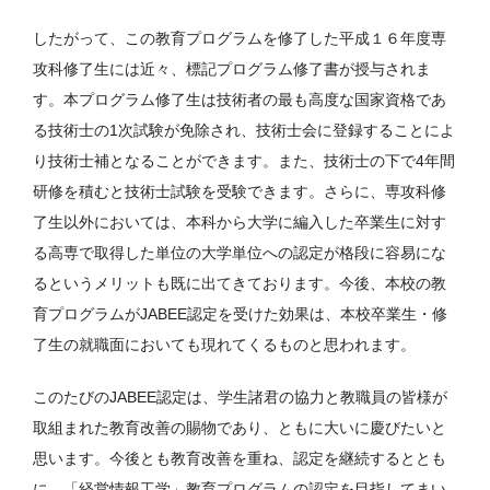
したがって、この教育プログラムを修了した平成１６年度専
攻科修了生には近々、標記プログラム修了書が授与されま
す。本プログラム修了生は技術者の最も高度な国家資格であ
る技術士の1次試験が免除され、技術士会に登録することによ
り技術士補となることができます。また、技術士の下で4年間
研修を積むと技術士試験を受験できます。さらに、専攻科修
了生以外においては、本科から大学に編入した卒業生に対す
る高専で取得した単位の大学単位への認定が格段に容易にな
るというメリットも既に出てきております。今後、本校の教
育プログラムがJABEE認定を受けた効果は、本校卒業生・修
了生の就職面においても現れてくるものと思われます。
このたびのJABEE認定は、学生諸君の協力と教職員の皆様が
取組まれた教育改善の賜物であり、ともに大いに慶びたいと
思います。今後とも教育改善を重ね、認定を継続するととも
に、「経営情報工学」教育プログラムの認定を目指してまい