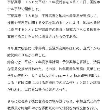
宇部高専・Ｔ＆Ｂの平成１７年度総会を６月１３日、国際ホ
テル宇部で開催し た。
宇部高専・Ｔ＆Ｂは、宇部高専と地域の産業界が連携して、
技術や実務等に関する交流を深めることにより、地域の発展
に寄与するとともに宇部高専の教育・研究のさらなる振興を
支援することを目的に設置されたものである。
今年度の総会には宇部商工会議所会頭をはじめ、企業等から
総勢約６０名が出席した。
総会では、平成１７年度事業計画・予算案等を審議し、活発
な意見交換が行われた。その後、昨年度産学連携に貢献した
学生の表彰や、ＮＰＯ法人共生のエートス 秋本貞光理事長に
よる「官民協働における新発想でのダム作り」と題した講演
が行われ、出席者は熱心に聞き入った。
さらに総会終了後に交流会の場が設けられ、参加企業と高専
教職員が終始和やかな雰囲気の中で活発な情報交換を行い、