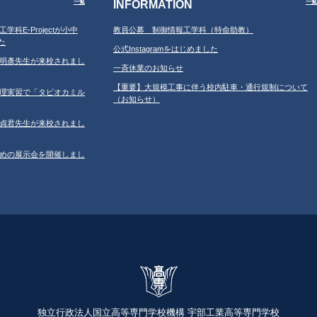
INFORMATION
一覧
一覧
工学科E-Projectが小中
教員公募 制御情報工学科（特命助教）
た
公式Instagramをはじめました
学の鐘明彥先生が来校されまし
一斉休業のお知らせ
【重要】大規模工事に伴う校内駐車・通行規制について
習の調理実習で「タピオカミル
（お知らせ）
学の鄂貞君先生が来校されまし
ルのための展示会を開催しまし
独立行政法人国立高等専門学校機構 宇部工業高等専門学校