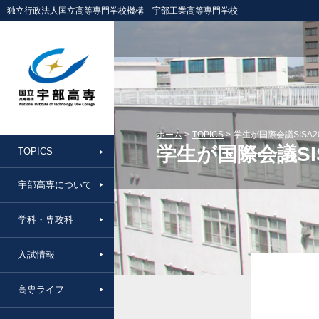
独立行政法人国立高等専門学校機構 宇部工業高等専門学校
ホーム
TOPICS
学生が国際会議SISA2015
学生が国際会議SISA2
TOPICS
宇部高専について
学科・専攻科
入試情報
高専ライフ