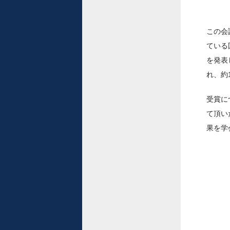
この会
ている
を発表
れ、約
受賞に
て頂い
果を学