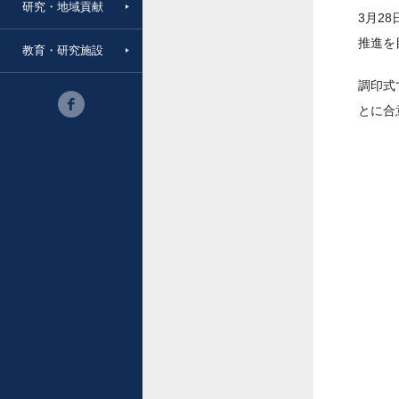
研究・地域貢献
3月2
推進を
教育・研究施設
調印式
とに合