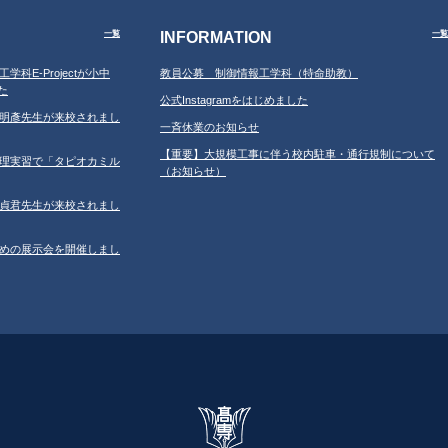
INFORMATION
一覧
一覧
工学科E-Projectが小中
教員公募 制御情報工学科（特命助教）
た
公式Instagramをはじめました
学の鐘明彥先生が来校されまし
一斉休業のお知らせ
【重要】大規模工事に伴う校内駐車・通行規制について
習の調理実習で「タピオカミル
（お知らせ）
学の鄂貞君先生が来校されまし
ルのための展示会を開催しまし