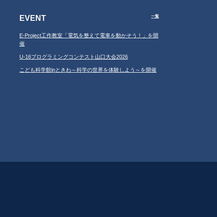
EVENT
一覧
E-Project工作教室「電気を整えて電車を動かそう！」を開
催
U-16プログラミングコンテスト山口大会2026
こども科学館inときわ～科学の世界を体験しよう～を開催