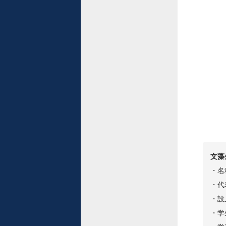
文藻
・名称
・代
・設
・学生