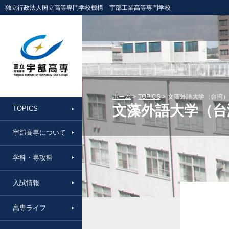
独立行政法人国立高等専門学校機構 宇部工業高等専門学校
ホーム
TOPICS
文藻外語大学（台湾）
文藻外語大学（台
TOPICS
宇部高専について
学科・専攻科
入試情報
高専ライフ