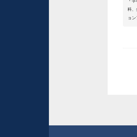
・学
科、
ョン