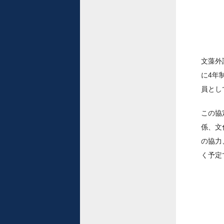
文藻外
に4年
員とし
この協
係、文
の協力
く予定