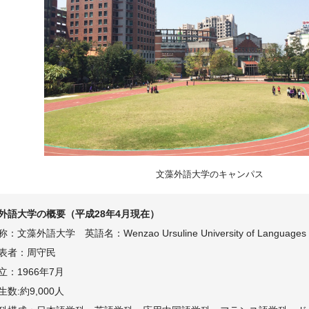
文藻外語大学のキャンパス
外語大学の概要（平成28年4月現在）
：文藻外語大学 英語名：Wenzao Ursuline University of Languages
表者：周守民
立：1966年7月
数:約9,000人