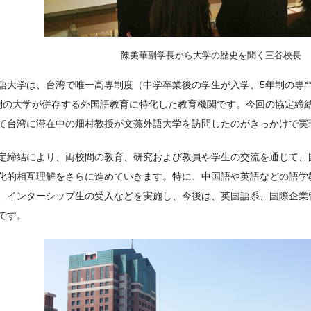
陳美華副学長から大学の歴史を聞く三谷校長
語大学は、台湾で唯一高専制度（中学卒業後の学生が入学、5年制の専
制の大学が併存する外国語教育に特化した教育機関です。今回の協定締結
て台湾に滞在中の畑村教授が文藻外語大学を訪問したのがきっかけで実
定締結により、両校間の教育、研究および教員や学生の交流を通じて、
化的相互理解をさらに進めていきます。特に、中国語や英語などの語学
、インターシップ生の受入などを実施し、今後は、英国語系、国際企業
です。