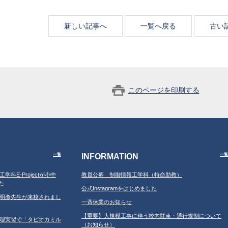
新しい記事へ
一覧へ戻る
古い
このページを印刷する
INFORMATION
一覧
一覧
工学科E-Projectが小中
教員公募 制御情報工学科（特命助教）
た
公式Instagramをはじめました
学の鐘明彥先生が来校されまし
一斉休業のお知らせ
【重要】大規模工事に伴う校内駐車・通行規制について
習の調理実習で「タピオカミル
（お知らせ）