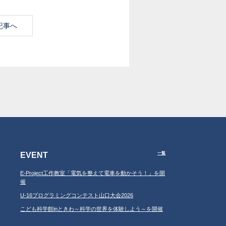
記事へ
EVENT
一覧
E-Project工作教室「電気を整えて電車を動かそう！」を開
催
U-16プログラミングコンテスト山口大会2026
こども科学館inときわ～科学の世界を体験しよう～を開催