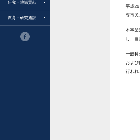
研究・地域貢献
平成2
専市民
教育・研究施設
本事業
し、自
一般科
および
行われ