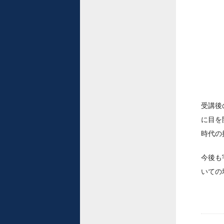
受講後
に目を
時代の
今後も
いての