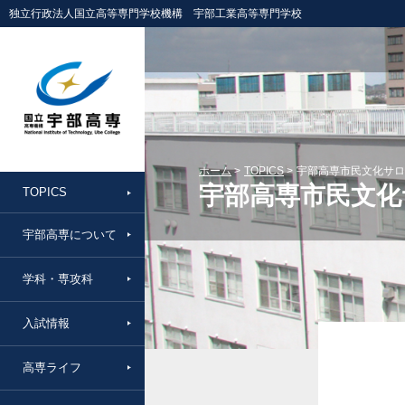
独立行政法人国立高等専門学校機構 宇部工業高等専門学校
ホーム
TOPICS
宇部高専市民文化サロ
宇部高専市民文化
TOPICS
宇部高専について
学科・専攻科
入試情報
高専ライフ