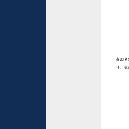
参加者
り、講