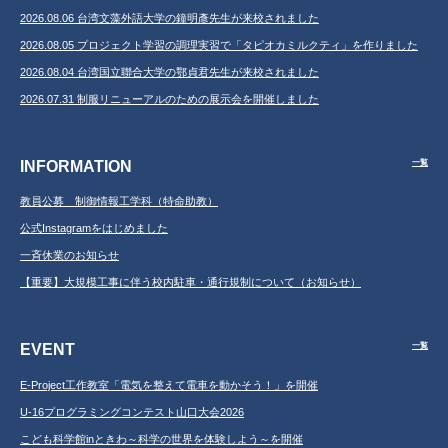
2026.08.06 台湾文藻外語大学の鐘明彥先生が来校されました
2026.08.05 プロジェクト学習の調理実習で「タピオカミルクティ」を作りました
2026.08.04 台湾国立聯合大学の鄂貞君先生が来校されました
2026.07.31 制服リニューアルのための展示会を開催しました
INFORMATION
一覧
教員公募 制御情報工学科（特命助教）
公式Instagramをはじめました
一斉休業のお知らせ
【重要】大規模工事に伴う校内駐車・通行規制について（お知らせ）
EVENT
一覧
E-Project工作教室「電気を整えて電車を動かそう！」を開催
U-16プログラミングコンテスト山口大会2026
こども科学館inときわ～科学の世界を体験しよう～を開催