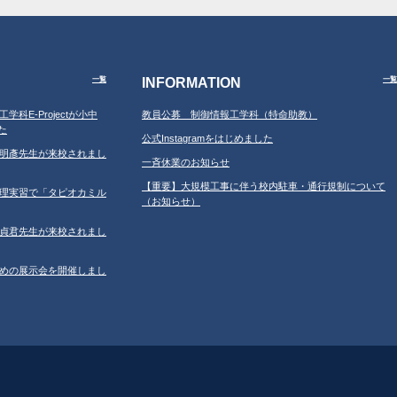
INFORMATION
一覧
一覧
工学科E-Projectが小中
教員公募 制御情報工学科（特命助教）
た
公式Instagramをはじめました
学の鐘明彥先生が来校されまし
一斉休業のお知らせ
【重要】大規模工事に伴う校内駐車・通行規制について
習の調理実習で「タピオカミル
（お知らせ）
学の鄂貞君先生が来校されまし
ルのための展示会を開催しまし