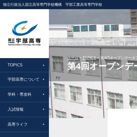
独立行政法人国立高等専門学校機構 宇部工業高等専門学校
ホーム
TOPICS
第4回オープンデータ
第4回オープンデ
TOPICS
宇部高専について
学科・専攻科
入試情報
高専ライフ