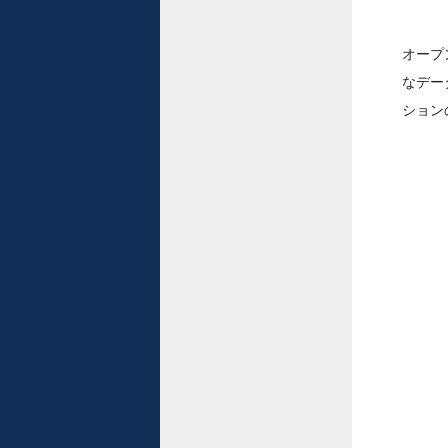
オープ
なデー
ション