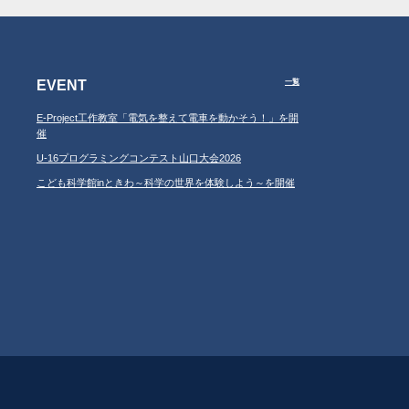
EVENT
一覧
E-Project工作教室「電気を整えて電車を動かそう！」を開
催
U-16プログラミングコンテスト山口大会2026
こども科学館inときわ～科学の世界を体験しよう～を開催