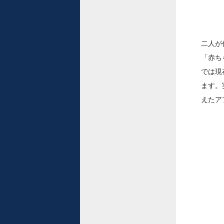
二人が
「赤ち
では現
ます。
えたア