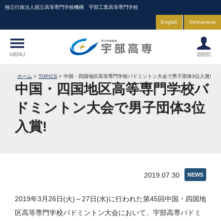
独立行政法人国立高等専門学校機構 宇部工業高等専門学校
English
Vietnamese
ホーム
TOPICS
中国・四国地区高等専門学校バドミントン大会で男子団体3位入賞!
中国・四国地区高等専門学校バ
ドミントン大会で男子団体3位
入賞!
2019.07.30
NEWS
2019年3月26日(火)～27日(水)に行われた第45回中国・四国地
区高等専門学校バドミントン大会において、宇部高専バドミ