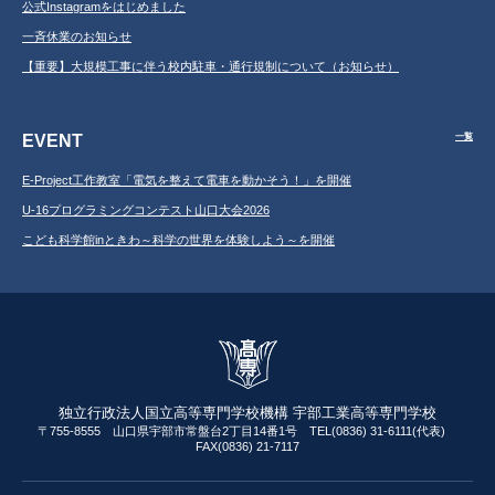
公式Instagramをはじめました
一斉休業のお知らせ
【重要】大規模工事に伴う校内駐車・通行規制について（お知らせ）
EVENT
一覧
E-Project工作教室「電気を整えて電車を動かそう！」を開催
U-16プログラミングコンテスト山口大会2026
こども科学館inときわ～科学の世界を体験しよう～を開催
独立行政法人国立高等専門学校機構 宇部工業高等専門学校
〒755-8555 山口県宇部市常盤台2丁目14番1号 TEL(0836) 31-6111(代表)
FAX(0836) 21-7117