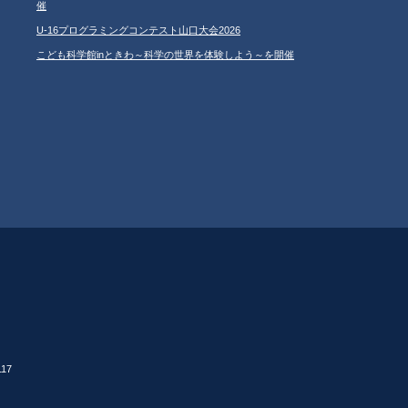
催
U-16プログラミングコンテスト山口大会2026
こども科学館inときわ～科学の世界を体験しよう～を開催
17