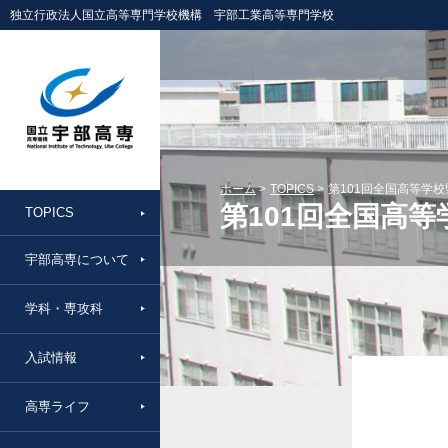
独立行政法人国立高等専門学校機構 宇部工業高等専門学校
ホーム
TOPICS
第101回全国高等学
第101回全国高
TOPICS
宇部高専について
学科・専攻科
入試情報
高専ライフ