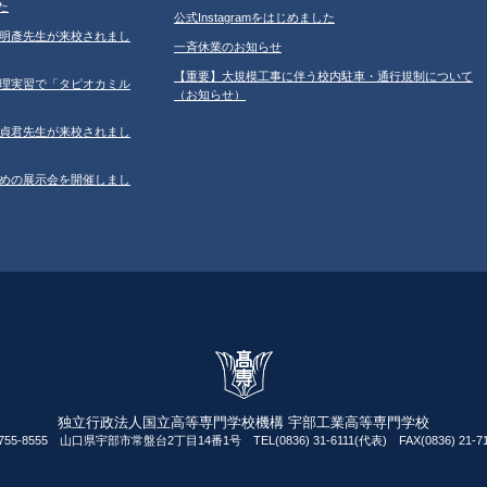
た
公式Instagramをはじめました
学の鐘明彥先生が来校されまし
一斉休業のお知らせ
【重要】大規模工事に伴う校内駐車・通行規制について
習の調理実習で「タピオカミル
（お知らせ）
学の鄂貞君先生が来校されまし
ルのための展示会を開催しまし
独立行政法人国立高等専門学校機構 宇部工業高等専門学校
755-8555 山口県宇部市常盤台2丁目14番1号 TEL(0836) 31-6111(代表) FAX(0836) 21-71