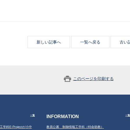
新しい記事へ
一覧へ戻る
古い
このページを印刷する
INFORMATION
一覧
一覧
工学科E-Projectが小中
教員公募 制御情報工学科（特命助教）