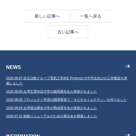
新しい記事へ
一覧へ戻る
古い記事へ
NEWS
一覧
2026.08.07 自主活動グループ電気工学科E-Projectが小中学生向けの工作教室を実
施しました
2026.08.06 台湾文藻外語大学の鐘明彥先生が来校されました
2026.08.05 プロジェクト学習の調理実習で「タピオカミルクティ」を作りました
2026.08.04 台湾国立聯合大学の鄂貞君先生が来校されました
2026.07.31 制服リニューアルのための展示会を開催しました
一覧