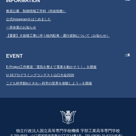
INFORMATION
教員公募 制御情報工学科（特命助教）
公式Instagramをはじめました
一斉休業のお知らせ
【重要】大規模工事に伴う校内駐車・通行規制について（お知らせ）
EVENT
一覧
E-Project工作教室「電気を整えて電車を動かそう！」を開催
U-16プログラミングコンテスト山口大会2026
こども科学館inときわ～科学の世界を体験しよう～を開催
独立行政法人国立高等専門学校機構 宇部工業高等専門学校
〒755-8555 山口県宇部市常盤台2丁目14番1号 TEL(0836) 31-6111(代表)