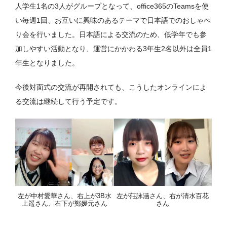
人学生1名の3人がグループとなって、office365のTeamsを使
い毎週1回、お互いに興味のあるテーマで日本語でのおしゃべ
り会を行いました。日本語による交流のため、低学年でも参
加しやすい活動となり、運営にかかわる3年生2名以外は全員1
年生となりました。
今後対面式の交流が再開されても、こうしたオンラインによ
る交流は継続して行う予定です。
左が中村愛華さん、右上が3B水
左が莊詠涵さん、右が清水百花
上遥さん、右下が鄭媛元さん
さん