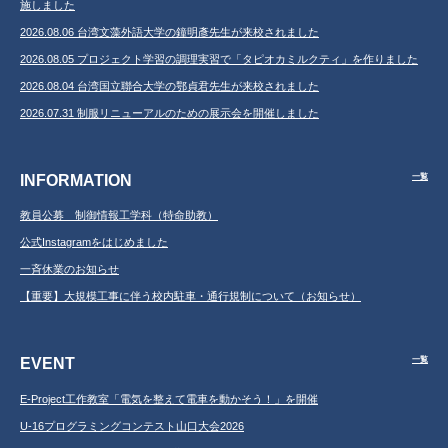
施しました
2026.08.06 台湾文藻外語大学の鐘明彥先生が来校されました
2026.08.05 プロジェクト学習の調理実習で「タピオカミルクティ」を作りました
2026.08.04 台湾国立聯合大学の鄂貞君先生が来校されました
2026.07.31 制服リニューアルのための展示会を開催しました
INFORMATION
一覧
教員公募 制御情報工学科（特命助教）
公式Instagramをはじめました
一斉休業のお知らせ
【重要】大規模工事に伴う校内駐車・通行規制について（お知らせ）
EVENT
一覧
E-Project工作教室「電気を整えて電車を動かそう！」を開催
U-16プログラミングコンテスト山口大会2026