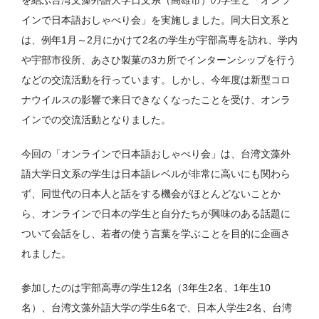
を結ぶ台湾文藻外語大学日文系（高雄市）の学生と「オンラ
インで日本語おしゃべり会」を実施しました。同大日文系と
は、例年1月～2月にかけて2名の学生が宇部高専を訪れ、学内
や宇部市役所、あさひ製菓の3カ所でインターンシップを行う
などの交流活動を行っています。しかし、今年度は新型コロ
ナウイルスの影響で来日できなくなったことを受け、オンラ
インでの交流活動となりました。
今回の「オンラインで日本語おしゃべり会」は、台湾文藻外
語大学日文系の学生は日本語レベルが非常に高いにも関わら
ず、同世代の日本人と話をする機会がほとんどないことか
ら、オンラインで日本の学生と自分たちが興味のある話題に
ついて会話をし、若者の使う言葉を学ぶことを目的に企画さ
れました。
参加したのは宇部高専の学生12名（3年生2名、1年生10
名）、台湾文藻外語大学の学生6名で、日本人学生2名、台湾