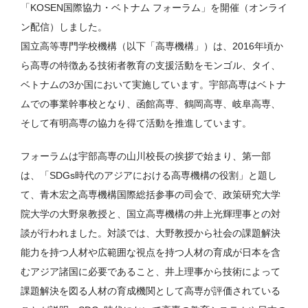
「KOSEN国際協力・ベトナム フォーラム」を開催（オンライ
ン配信）しました。
国立高等専門学校機構（以下「高専機構」）は、2016年頃か
ら高専の特徴ある技術者教育の支援活動をモンゴル、タイ、
ベトナムの3か国において実施しています。宇部高専はベトナ
ムでの事業幹事校となり、函館高専、鶴岡高専、岐阜高専、
そして有明高専の協力を得て活動を推進しています。
フォーラムは宇部高専の山川校長の挨拶で始まり、第一部
は、「SDGs時代のアジアにおける高専機構の役割」と題し
て、青木宏之高専機構国際総括参事の司会で、政策研究大学
院大学の大野泉教授と、国立高専機構の井上光輝理事との対
談が行われました。対談では、大野教授から社会の課題解決
能力を持つ人材や広範囲な視点を持つ人材の育成が日本を含
むアジア諸国に必要であること、井上理事から技術によって
課題解決を図る人材の育成機関として高専が評価されている