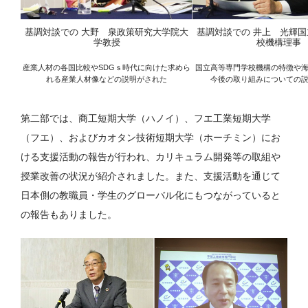
基調対談での 大野 泉政策研究大学院大
基調対談での 井上 光輝
学教授
校機構理事
産業人材の各国比較やSDGｓ時代に向けた求めら
国立高等専門学校機構の特徴や
れる産業人材像などの説明がされた
今後の取り組みについての
第二部では、商工短期大学（ハノイ）、フエ工業短期大学
（フエ）、およびカオタン技術短期大学（ホーチミン）にお
ける支援活動の報告が行われ、カリキュラム開発等の取組や
授業改善の状況が紹介されました。また、支援活動を通じて
日本側の教職員・学生のグローバル化にもつながっていると
の報告もありました。