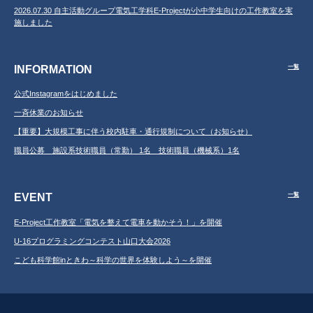
2026.07.30 自主活動グループ電気工学科E-Projectが小中学生向けの工作教室を実
施しました
INFORMATION
一覧
公式Instagramをはじめました
一斉休業のお知らせ
【重要】大規模工事に伴う校内駐車・通行規制について（お知らせ）
職員公募 施設系技術職員（常勤） 1名 技術職員（機械系）1名
EVENT
一覧
E-Project工作教室「電気を整えて電車を動かそう！」を開催
U-16プログラミングコンテスト山口大会2026
こども科学館inときわ～科学の世界を体験しよう～を開催