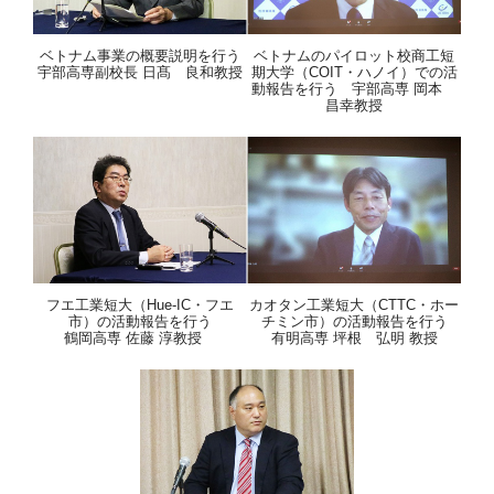
ベトナム事業の概要説明を行う
ベトナムのパイロット校商工短
宇部高専副校長 日髙 良和教授
期大学（COIT・ハノイ）での活
動報告を行う 宇部高専 岡本
昌幸教授
フエ工業短大（Hue-IC・フエ
カオタン工業短大（CTTC・ホー
市）の活動報告を行う
チミン市）の活動報告を行う
鶴岡高専 佐藤 淳教授
有明高専 坪根 弘明 教授